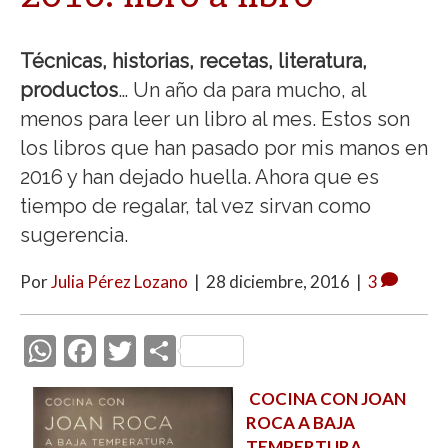
Técnicas, historias, recetas, literatura,
productos
… Un año da para mucho, al
menos para leer un libro al mes. Estos son
los libros que han pasado por mis manos en
2016 y han dejado huella. Ahora que es
tiempo de regalar, tal vez sirvan como
sugerencia.
Por
Julia Pérez Lozano
|
28 diciembre, 2016
|
3
W
F
T
C
h
ac
w
o
COCINA CON JOAN
at
e
itt
m
ROCA A BAJA
s
b
er
p
TEMPERTURA