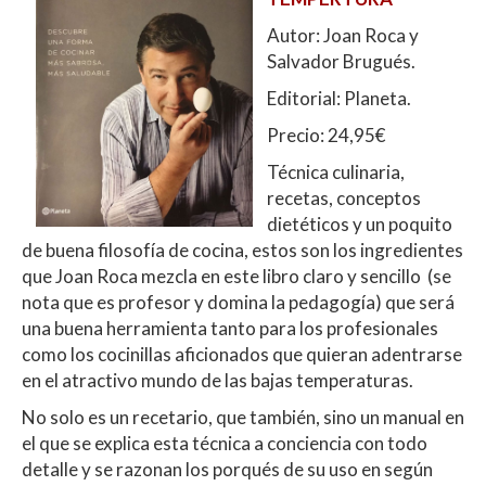
A
o
ar
Autor: Joan Roca y
p
o
ti
Salvador Brugués.
p
k
r
Editorial: Planeta.
Precio: 24,95€
Técnica culinaria,
recetas, conceptos
dietéticos y un poquito
de buena filosofía de cocina, estos son los ingredientes
que Joan Roca mezcla en este libro claro y sencillo (se
nota que es profesor y domina la pedagogía) que será
una buena herramienta tanto para los profesionales
como los cocinillas aficionados que quieran adentrarse
en el atractivo mundo de las bajas temperaturas.
No solo es un recetario, que también, sino un manual en
el que se explica esta técnica a conciencia con todo
detalle y se razonan los porqués de su uso en según