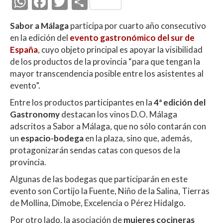
W
F
T
C
h
ac
w
o
Sabor a Málaga
participa por cuarto año consecutivo
at
e
itt
m
en la edición del
evento gastronómico del sur de
s
b
er
p
España
, cuyo objeto principal es apoyar la visibilidad
A
o
ar
de los productos de la provincia “para que tengan la
mayor transcendencia posible entre los asistentes al
p
o
ti
evento”.
p
k
r
Entre los productos participantes en la
4ª edición del
Gastronomy
destacan los vinos D.O. Málaga
adscritos a Sabor a Málaga, que no sólo contarán con
un
espacio-bodega
en la plaza, sino que, además,
protagonizarán sendas catas con quesos de la
provincia.
Algunas de las bodegas que participarán en este
evento son Cortijo la Fuente, Niño de la Salina, Tierras
de Mollina, Dimobe, Excelencia o Pérez Hidalgo.
Por otro lado, la asociación de
mujeres cocineras