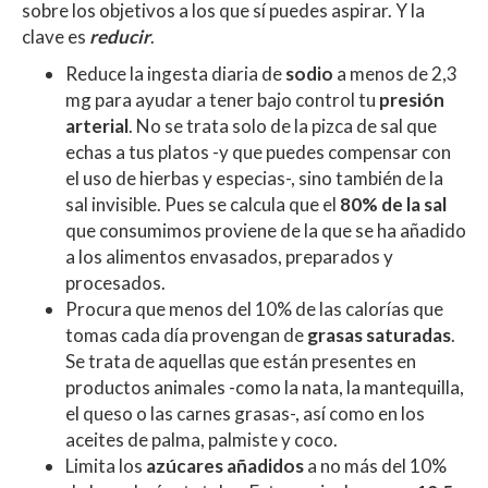
sobre los objetivos a los que sí puedes aspirar. Y la
clave es
reducir
.
Reduce la ingesta diaria de
sodio
a menos de 2,3
mg para ayudar a tener bajo control tu
presión
arterial
. No se trata solo de la pizca de sal que
echas a tus platos -y que puedes compensar con
el uso de hierbas y especias-, sino también de la
sal invisible. Pues se calcula que el
80% de la sal
que consumimos proviene de la que se ha añadido
a los alimentos envasados, preparados y
procesados.
Procura que menos del 10% de las calorías que
tomas cada día provengan de
grasas saturadas
.
Se trata de aquellas que están presentes en
productos animales -como la nata, la mantequilla,
el queso o las carnes grasas-, así como en los
aceites de palma, palmiste y coco.
Limita los
azúcares añadidos
a no más del 10%