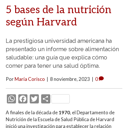
5 bases de la nutrición
según Harvard
La prestigiosa universidad americana ha
presentado un informe sobre alimentación
saludable: una guía que explica cómo
comer para tener una salud óptima.
Por
María Corisco
|
8 noviembre, 2023
|
0
W
F
T
C
h
ac
w
o
A finales de la década de
1970
, el Departamento de
at
e
itt
m
Nutrición de la Escuela de Salud Pública de Harvard
s
b
er
p
inició una investigación para establecer la relación