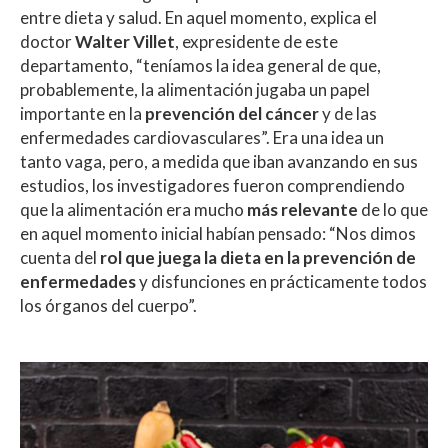
A
o
ar
entre dieta y salud. En aquel momento, explica el
doctor
Walter Villet
, expresidente de este
p
o
ti
departamento, “teníamos la idea general de que,
p
k
r
probablemente, la alimentación jugaba un papel
importante en la
prevención del cáncer
y de las
enfermedades cardiovasculares”. Era una idea un
tanto vaga, pero, a medida que iban avanzando en sus
estudios, los investigadores fueron comprendiendo
que la alimentación era mucho
más relevante
de lo que
en aquel momento inicial habían pensado: “Nos dimos
cuenta del
rol que juega la dieta en la prevención de
enfermedades
y disfunciones en prácticamente todos
los órganos del cuerpo”.