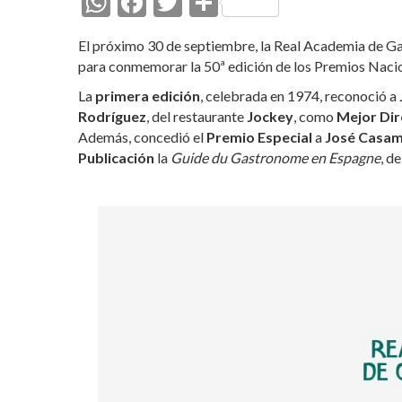
W
F
T
C
h
ac
w
o
El próximo 30 de septiembre, la Real Academia de Ga
at
e
itt
m
para conmemorar la 50ª edición de los Premios Naci
s
b
er
p
La
primera edición
, celebrada en 1974, reconoció a
A
o
ar
Rodríguez
, del restaurante
Jockey
, como
Mejor Dir
Además, concedió el
p
o
Premio Especial
ti
a
José Casa
Publicación
la
Guide du Gastronome en Espagne
, d
p
k
r