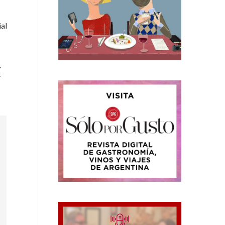
ial
.
r