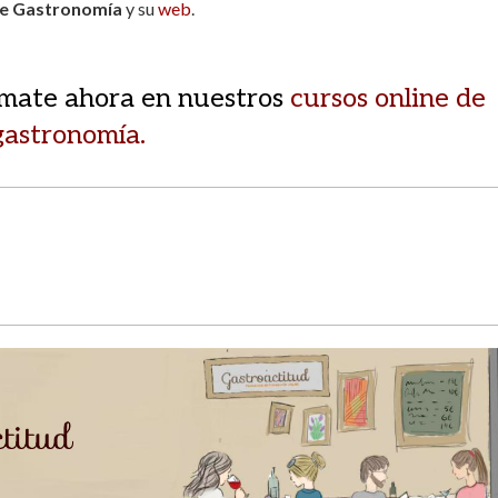
de Gastronomía
y su
web
.
órmate ahora en nuestros
cursos online de
gastronomía.