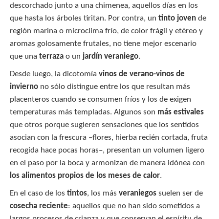
descorchado junto a una chimenea, aquellos días en los
que hasta los árboles tiritan. Por contra, un
tinto joven
de
región marina o microclima frío, de color frágil y etéreo y
aromas golosamente frutales, no tiene mejor escenario
que una
terraza
o un
jardín veraniego
.
Desde luego, la dicotomía
vinos de verano-vinos de
invierno
no sólo distingue entre los que resultan más
placenteros cuando se consumen fríos y los de exigen
temperaturas más templadas. Algunos son
más estivales
que otros porque sugieren sensaciones que los sentidos
asocian con la frescura –flores, hierba recién cortada, fruta
recogida hace pocas horas–, presentan un volumen ligero
en el paso por la boca y armonizan de manera idónea con
los alimentos propios de los meses de calor
.
En el caso de los
tintos
, los más
veraniegos
suelen ser de
cosecha reciente
: aquellos que no han sido sometidos a
largos procesos de crianza y que conservan el espíritu de