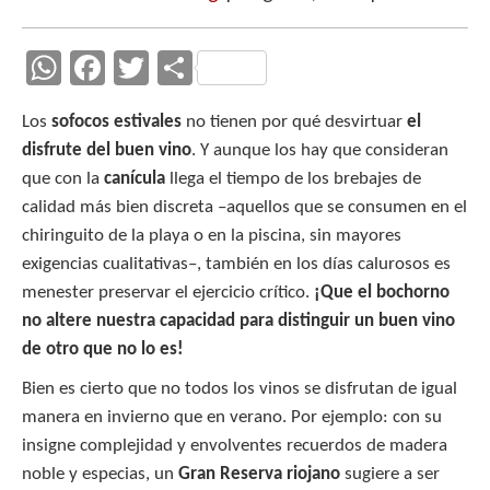
W
F
T
C
h
ac
w
o
Los
sofocos estivales
no tienen por qué desvirtuar
el
at
e
itt
m
disfrute del buen vino
. Y aunque los hay que consideran
s
b
er
p
que con la
canícula
llega el tiempo de los brebajes de
A
o
ar
calidad más bien discreta –aquellos que se consumen en el
p
o
ti
chiringuito de la playa o en la piscina, sin mayores
exigencias cualitativas–, también en los días calurosos es
p
k
r
menester preservar el ejercicio crítico.
¡Que el bochorno
no altere nuestra capacidad para distinguir un buen vino
de otro que no lo es!
Bien es cierto que no todos los vinos se disfrutan de igual
manera en invierno que en verano. Por ejemplo: con su
insigne complejidad y envolventes recuerdos de madera
noble y especias, un
Gran Reserva riojano
sugiere a ser