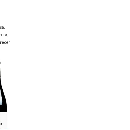
sa,
ruta,
orecer