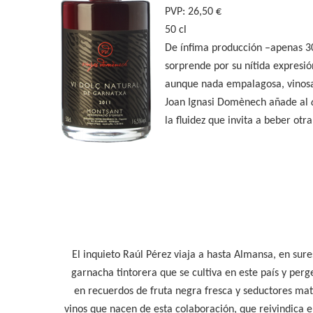
PVP: 26,50 €
50 cl
De ínfima producción –apenas 30
sorprende por su nítida expresió
aunque nada empalagosa, vinosa y
Joan Ignasi Domènech añade al
la fluidez que invita a beber otr
El inquieto Raúl Pérez viaja a hasta Almansa, en sur
garnacha tintorera que se cultiva en este país y per
en recuerdos de fruta negra fresca y seductores mat
vinos que nacen de esta colaboración, que reivindica el