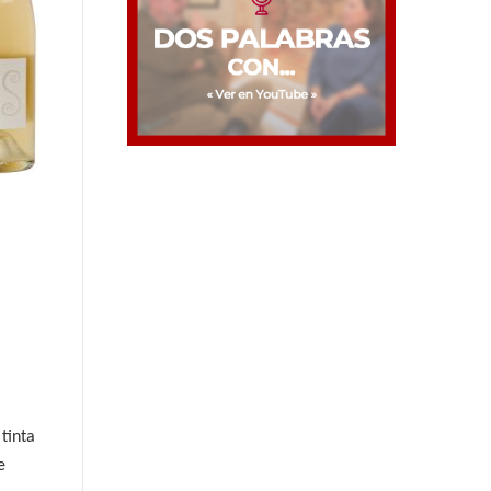
tinta
e