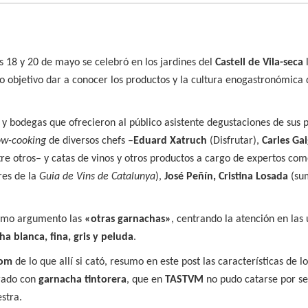
as 18 y 20 de mayo se celebró en los jardines del
Castell de Vila-seca
o objetivo dar a conocer los productos y la cultura enogastronómica 
 y bodegas que ofrecieron al público asistente degustaciones de sus p
ow-cooking
de diversos chefs –
Eduard Xatruch
(Disfrutar),
Carles Ga
ntre otros– y catas de vinos y otros productos a cargo de expertos co
res de la
Guia de Vins de Catalunya
),
José Peñín, Cristina Losada
(sum
 como argumento las
«otras garnachas»
, centrando la atención en las
a blanca, fina, gris y peluda
.
com
de lo que allí si cató, resumo en este post las características de lo
orado con
garnacha tintorera
, que en
TASTVM
no pudo catarse por se
stra.