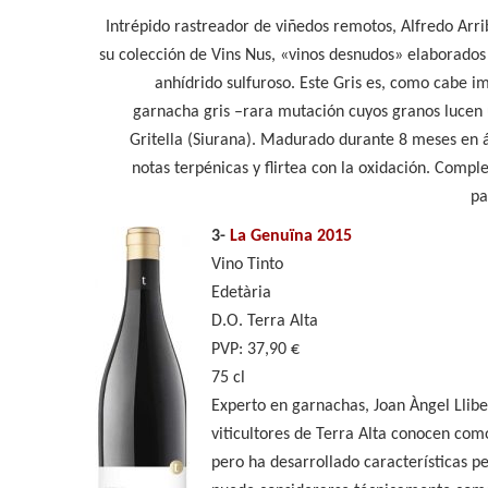
Intrépido rastreador de viñedos remotos, Alfredo Arri
su colección de Vins Nus, «vinos desnudos» elaborados
anhídrido sulfuroso. Este Gris es, como cabe i
garnacha gris –rara mutación cuyos granos lucen 
Gritella (Siurana). Madurado durante 8 meses en á
notas terpénicas y flirtea con la oxidación. Compl
pa
3-
La Genuïna 2015
Vino Tinto
Edetària
D.O. Terra Alta
PVP: 37,90 €
75 cl
Experto en garnachas, Joan Àngel Lliber
viticultores de Terra Alta conocen co
pero ha desarrollado características pe