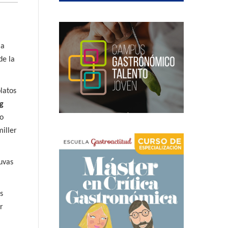
la
de la
latos
ig
mo
iller
 uvas
s
r