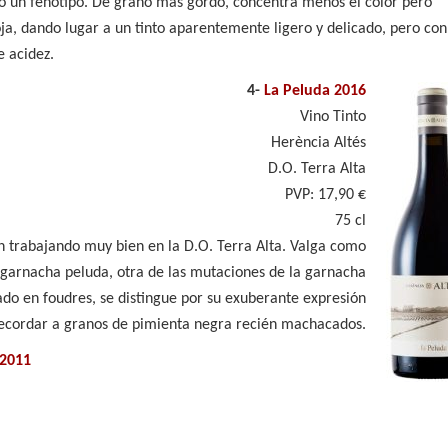
 un fenotipo. De grano más gordo, concentra menos el color pero
oja, dando lugar a un tinto aparentemente ligero y delicado, pero con
e acidez.
4-
La Peluda 2016
Vino Tinto
Herència Altés
D.O. Terra Alta
PVP: 17,90 €
75 cl
án trabajando muy bien en la D.O. Terra Alta. Valga como
garnacha peluda, otra de las mutaciones de la garnacha
ado en foudres, se distingue por su exuberante expresión
ecordar a granos de pimienta negra recién machacados.
 2011