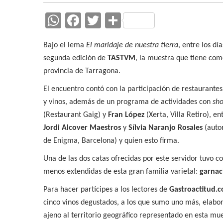
W
F
T
C
h
ac
w
o
Bajo el lema
El maridaje de nuestra tierra
, entre los dí
at
e
itt
m
segunda edición de
TASTVM
, la muestra que tiene com
s
b
er
p
provincia de Tarragona.
A
o
ar
El encuentro contó con la participación de restaurantes
p
o
ti
y vinos, además de un programa de actividades con
sh
p
k
r
(Restaurant Gaig) y
Fran López
(Xerta, Villa Retiro), e
Jordi Alcover Maestros
y
Sílvia Naranjo Rosales
(auto
de Enigma, Barcelona) y quien esto firma.
Una de las dos catas ofrecidas por este servidor tuvo
menos extendidas de esta gran familia varietal:
garnach
Para hacer partícipes a los lectores de
Gastroactitud.
cinco vinos degustados, a los que sumo uno más, elab
ajeno al territorio geográfico representado en esta mue