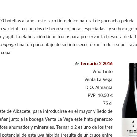
0 botellas al año– este raro tinto dulce natural de garnacha peluda
n varietal –recuerdos de heno seco, notas especiadas– y su boca golo
 ágil. La elaboración tiene truco: para preservar la frescura de la f
coupage
final un porcentaje de su tinto seco Teixar. Todo sea por fav
a copa.
6-
Ternario 2 2016
Vino Tinto
Venta La Vega
D.O. Almansa
PVP: 10,50 €
75 cl
este de Albacete, para introducirse en el mayor viñedo de
geñar junto a la bodega Venta La Vega este tinto generoso
ices ahumados y minerales. Ternario 2 es uno de los tres
 potencial de esta uva híbrida (resulta de un cruce entre