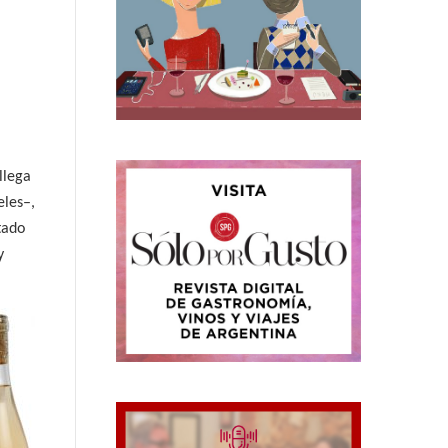
llega
eles–,
tado
y