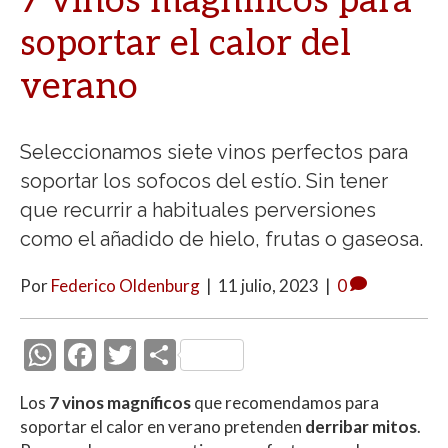
7 vinos magníficos para
soportar el calor del
verano
Seleccionamos siete vinos perfectos para
soportar los sofocos del estío. Sin tener
que recurrir a habituales perversiones
como el añadido de hielo, frutas o gaseosa.
Por
Federico Oldenburg
|
11 julio, 2023
|
0
W
F
T
C
h
ac
w
o
Los
7 vinos magníficos
que recomendamos para
at
e
itt
m
soportar el calor en verano pretenden
derribar mitos
.