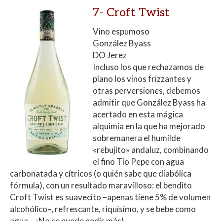
7-
Croft Twist
Vino espumoso
González Byass
DO Jerez
Incluso los que rechazamos de
plano los vinos frizzantes y
otras perversiones, debemos
admitir que González Byass ha
acertado en esta mágica
alquimia en la que ha mejorado
sobremanera el humilde
«rebujito» andaluz, combinando
el fino Tío Pepe con agua
carbonatada y cítricos (o quién sabe que diabólica
fórmula), con un resultado maravilloso: el bendito
Croft Twist es suavecito –apenas tiene 5% de volumen
alcohólico–, refrescante, riquísimo, y se bebe como
agua… ¡No se puede pedir más!