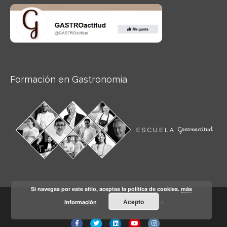
Formación en Gastronomía
Si navegas por este sitio, aceptas la política de cookies.
más
Acepto
información
Aviso legal
Condiciones de Uso
Facebook
Twitter
Linkedin
Youtube
Instagram