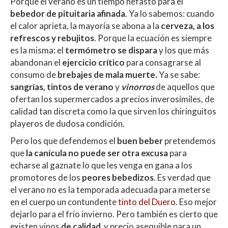
s
b
er
p
Porque el verano es un tiempo nefasto para el
A
o
ar
bebedor de pituitaria afinada
. Ya lo sabemos: cuando
el calor aprieta, la mayoría se abona a la
cerveza, a los
p
o
ti
refrescos y rebujitos
. Porque la ecuación es siempre
p
k
r
es la misma: el
termómetro se dispara
y los que más
abandonan el
ejercicio crítico
para consagrarse al
consumo de
brebajes de mala muerte.
Ya se sabe:
sangrías, tintos de verano
y
vinorros
de aquellos que
ofertan los supermercados a precios inverosímiles, de
calidad tan discreta como la que sirven los chiringuitos
playeros de dudosa condición.
Pero los que defendemos el
buen beber
pretendemos
que
la canícula no puede ser otra excusa
para
echarse al gaznate lo que les venga en gana a los
promotores de los
peores bebedizos
. Es verdad que
el verano no es la temporada adecuada para meterse
en el cuerpo un contundente
tinto del Duero
. Eso mejor
dejarlo para el frío invierno. Pero también es cierto que
existen vinos
de calidad
y precio asequible para un