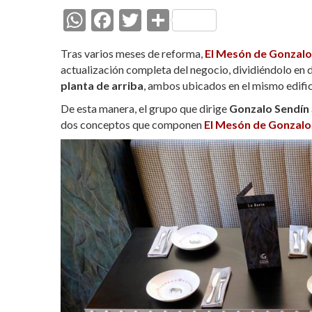
W
F
T
C
h
ac
w
o
Tras varios meses de reforma,
El Mesón de Gonzalo
at
e
itt
m
actualización completa del negocio, dividiéndolo en 
s
b
er
p
planta de arriba
, ambos ubicados en el mismo edifi
A
o
ar
De esta manera, el grupo que dirige
Gonzalo Sendín
dos conceptos que componen
p
o
ti
El Mesón de Gonzalo
p
k
r