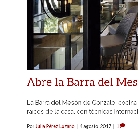
Abre la Barra del Me
La Barra del Mesón de Gonzalo, cocina t
raíces de la casa, con técnicas interna
Por
Julia Pérez Lozano
|
4 agosto, 2017
|
1