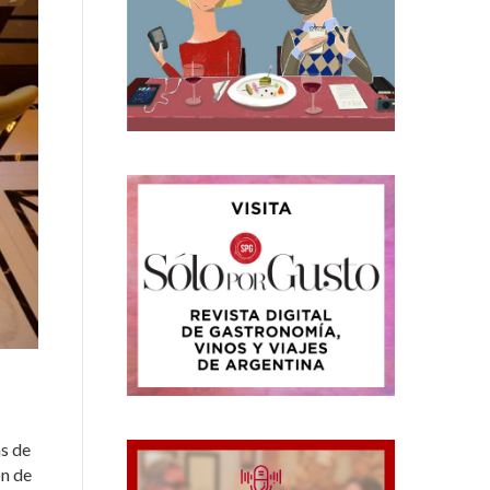
as de
ón de