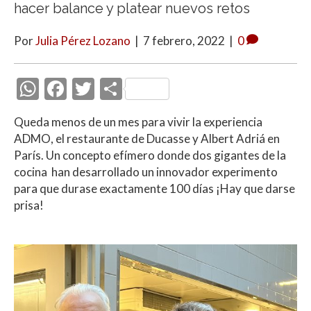
hacer balance y platear nuevos retos
Por
Julia Pérez Lozano
|
7 febrero, 2022
|
0
W
F
T
C
h
ac
w
o
Queda menos de un mes para vivir la experiencia
at
e
itt
m
ADMO, el restaurante de Ducasse y Albert Adriá en
s
b
er
p
París. Un concepto efímero donde dos gigantes de la
A
o
ar
cocina han desarrollado un innovador experimento
para que durase exactamente 100 días ¡Hay que darse
p
o
ti
prisa!
p
k
r