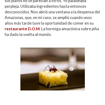
p
k
r
sus platos no se parecían a otros. Yo paladeaba
perpleja. Utilizaba ingredientes hasta entonces
desconocidos. Nos abrió una ventana a la despensa del
Amazonas, que, en mi caso, se amplió cuando unos
años más tarde tuve la oportunidad de comer en su
restaurante D.O.M
. La hormiga amazónica sobre piña
ha dado la vuelta al mundo.