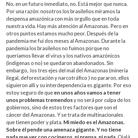
No, en un futuro inmediato, no. Está mejor que nunca.
Por una razón: nosotros los brasileños miramos la
despensa amazónica con más orgullo que en toda
nuestra vida. Hay más atención al Amazonas. Pero en
otros puntos estamos mucho peor. Después de la
pandemia me fui dos meses al Amazonas. Durante la
pandemia los brasileños no fuimos porque no
queríamos llevar el virus y los nativos amazónicos
(indígenas o no) se quedaron abandonados. Sin
embargo, los tres ejes del mal del Amazonas (minería
ilegal, deforestación y narcotráfico ) no pararon, ellos
siguieron allí y su interdependencia es gigante. Por eso
estoy seguro de que
en unos años vamos a tener
unos problemas tremendos
y no será por culpa de los
gobiernos, sino de estos tres factores que son el
cáncer del Amazonas. Y se trata de multinacionales
que tienen poder y plata.
Mi miedo es el Amazonas.
Sobre él pende una amenaza gigante. Y no tiene
nada que ver con cocineros, ni prensa, ni nada.
Ojalá