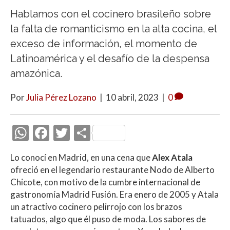
Hablamos con el cocinero brasileño sobre
la falta de romanticismo en la alta cocina, el
exceso de información, el momento de
Latinoamérica y el desafío de la despensa
amazónica.
Por
Julia Pérez Lozano
|
10 abril, 2023
|
0
W
F
T
C
h
ac
w
o
Lo conocí en Madrid, en una cena que
Alex Atala
at
e
itt
m
ofreció en el legendario restaurante Nodo de Alberto
s
b
er
p
Chicote, con motivo de la cumbre internacional de
A
o
ar
gastronomía Madrid Fusión. Era enero de 2005 y Atala
un atractivo cocinero pelirrojo con los brazos
p
o
ti
tatuados, algo que él puso de moda. Los sabores de