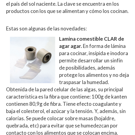
s
b
er
p
el país del sol naciente. La clave se encuentra en los
A
o
ar
productos con los que se alimentan y cómo los cocinan.
p
o
ti
Estas son algunas de las novedades:
p
k
r
Lamina comestible CLAR de
agar agar.
En forma de lámina
para cocinar, insípida e inodora
permite desarrollar un sinfín
de posibilidades, además
protege los alimentos y no deja
traspasar la humedad.
Obtenida de la pared celular de las algas, su principal
característica es la fibra que contiene: 100g de kanten
contienen 80,9g de fibra. Tiene efecto coagulante y
baja el colesterol, el azúcar y la tensión. Y, además, sin
calorías. Se puede colocar sobre masas (hojaldre,
quebrada, etc) para evitar que se humedezcan por
contacto con los alimentos que se colocan encima.