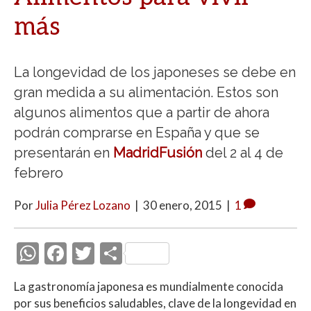
más
La longevidad de los japoneses se debe en
gran medida a su alimentación. Estos son
algunos alimentos que a partir de ahora
podrán comprarse en España y que se
presentarán en
MadridFusión
del 2 al 4 de
febrero
Por
Julia Pérez Lozano
|
30 enero, 2015
|
1
W
F
T
C
h
ac
w
o
La gastronomía japonesa es mundialmente conocida
at
e
itt
m
por sus beneficios saludables, clave de la longevidad en