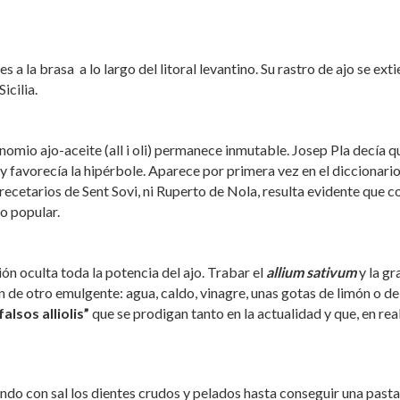
 la brasa a lo largo del litoral levantino. Su rastro de ajo se ext
icilia.
omio ajo-aceite (all i oli) permanece inmutable. Josep Pla decía q
 y favorecía la hipérbole. Aparece por primera vez en el diccionari
 recetarios de Sent Sovi, ni Ruperto de Nola, resulta evidente que c
io popular.
ón oculta toda la potencia del ajo. Trabar el
allium sativum
y la gr
ón de otro emulgente: agua, caldo, vinagre, unas gotas de limón o de
falsos alliolis”
que se prodigan tanto en la actualidad y que, en rea
ndo con sal los dientes crudos y pelados hasta conseguir una pasta