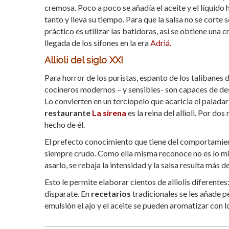
cremosa. Poco a poco se añadía el aceite y el líquido 
tanto y lleva su tiempo. Para que la salsa no se cort
práctico es utilizar las batidoras, así se obtiene una
llegada de los sifones en la era
Adriá.
Allioli del siglo XXI
Para horror de los puristas, espanto de los talibanes 
cocineros modernos – y sensibles- son capaces de despo
Lo convierten en un terciopelo que acaricia el paladar
restaurante
La sirena
es la reina del allioli. Por do
hecho de él.
El prefecto conocimiento que tiene del comportamiento 
siempre crudo. Como ella misma reconoce no es lo 
asarlo, se rebaja la intensidad y la salsa resulta más d
Esto le permite elaborar cientos de alliolis diferente
disparate. En
recetarios
tradicionales se les añade p
emulsión el ajo y el aceite se pueden aromatizar con l