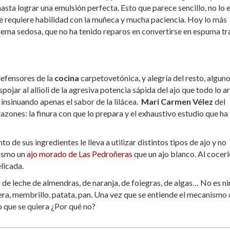
hasta lograr una emulsión perfecta. Esto que parece sencillo, no lo 
e se requiere habilidad con la muñeca y mucha paciencia. Hoy lo más
 crema sedosa, que no ha tenido reparos en convertirse en espuma tra
defensores de la
cocina
carpetovetónica, y alegría del resto, algun
jar al allioli de la agresiva potencia sápida del ajo que todo lo ar
 insinuando apenas el sabor de la lilácea.
Mari Carmen Vélez
del
s razones: la finura con que lo prepara y el exhaustivo estudio que ha
de sus ingredientes le lleva a utilizar distintos tipos de ajo y no
mismo un
ajo morado de Las Pedroñeras
que un ajo blanco. Al cocerl
elicada.
s: de leche de almendras, de naranja, de foiegras, de algas… No es n
era, membrillo, patata, pan. Una vez que se entiende el mecanismo 
o que se quiera ¿Por qué no?