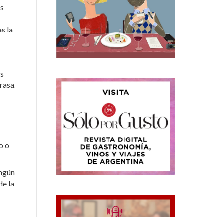
es
s la
os
rasa.
o o
ingún
de la