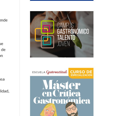
iende
ue
o de
on
asa
lidad,