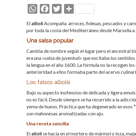
W
F
T
C
h
ac
w
o
El
allioli
Acompaña arroces, fideuas, pescados y carnes a
at
e
itt
m
por toda la costa del Mediterráneo desde Marsella a S
s
b
er
p
Una salsa popular
A
o
ar
Cambia de nombre según el lugar pero el ancestral bin
p
o
ti
era una «salsa de juventud» que excitaba los sentidos
p
k
r
la lengua en el año 1600. La fórmula no la recogen los
anterioridad a ellos formaba parte del acervo culinar
Los falsos alliolis
Bajo su aspecto inofensivo de delicada y ligera emulsi
no es fácil. Desde siempre se ha recurrido a la adicci
yema de huevo. Práctica que ha degenerado en esos
“
son mahonesas aromatizadas con ajo.
Una receta sencilla
El
alioli
se hacía en el mortero de mármol o loza, maja