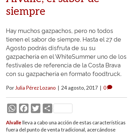
siempre
Hay muchos gazpachos, pero no todos
tienen el sabor de siempre. Hasta el 27 de
Agosto podrás disfruta de su su
gazpachería en el WhiteSummer uno de los
festivales de referencia de la Costa Brava
con su gazpachería en formato foodtruck.
Por
Julia Pérez Lozano
|
24 agosto, 2017
|
0
W
F
T
C
h
ac
w
o
Alvalle
lleva a cabo una acción de estas características
at
e
itt
m
fuera del punto de venta tradicional, acercándose