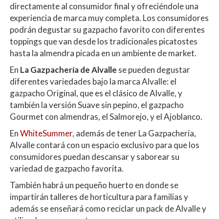
s
b
er
p
directamente al consumidor final y ofreciéndole una
A
o
ar
experiencia de marca muy completa. Los consumidores
podrán degustar su gazpacho favorito con diferentes
p
o
ti
toppings que van desde los tradicionales picatostes
p
k
r
hasta la almendra picada en un ambiente de market.
En
La Gazpachería de Alvalle
se pueden degustar
diferentes variedades bajo la marca Alvalle: el
gazpacho Original, que es el clásico de Alvalle, y
también la versión Suave sin pepino, el gazpacho
Gourmet con almendras, el Salmorejo, y el Ajoblanco.
En
WhiteSummer
, además de tener La Gazpachería,
Alvalle contará con un espacio exclusivo para que los
consumidores puedan descansar y saborear su
variedad de gazpacho favorita.
También habrá un pequeño huerto en donde se
impartirán talleres de horticultura para familias y
además se enseñará como reciclar un pack de Alvalle y