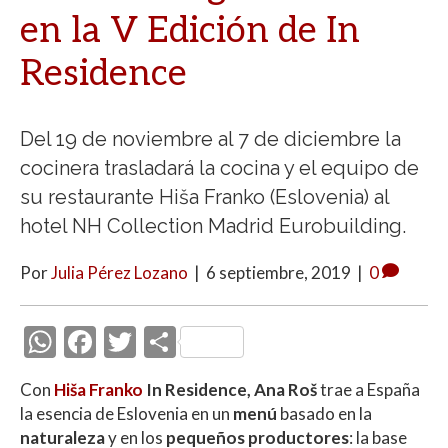
en la V Edición de In
Residence
Del 19 de noviembre al 7 de diciembre la
cocinera trasladará la cocina y el equipo de
su restaurante Hiša Franko (Eslovenia) al
hotel NH Collection Madrid Eurobuilding.
Por
Julia Pérez Lozano
|
6 septiembre, 2019
|
0
W
F
T
C
h
ac
w
o
Con
Hiša Franko
In Residence,
Ana Roš
trae a España
at
e
itt
m
la esencia de Eslovenia en un
menú
basado en la
s
b
er
p
naturaleza
y en los
pequeños
productores
: la base