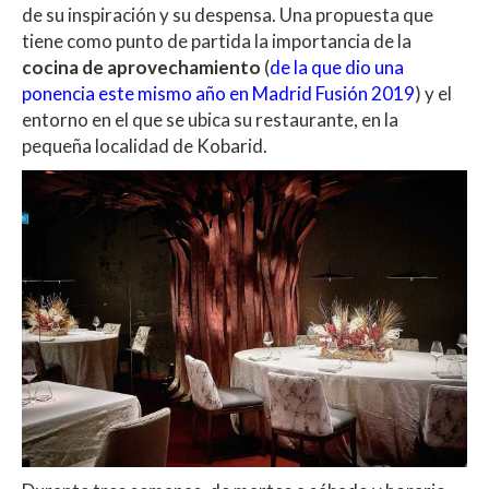
A
o
ar
de su inspiración y su despensa. Una propuesta que
tiene como punto de partida la importancia de la
p
o
ti
cocina de aprovechamiento
(
de la que dio una
p
k
r
ponencia este mismo año en Madrid Fusión 2019
) y el
entorno en el que se ubica su restaurante, en la
pequeña localidad de Kobarid.