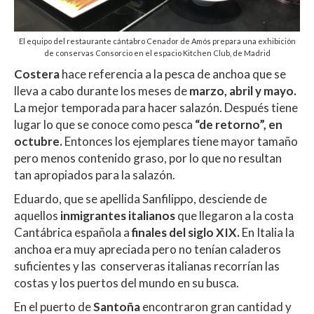
El equipo del restaurante cántabro Cenador de Amós prepara una exhibición
de conservas Consorcio en el espacio Kitchen Club, de Madrid
Costera
hace referencia a la pesca de anchoa que se
lleva a cabo durante los meses de
marzo, abril y mayo.
La mejor temporada para hacer salazón. Después tiene
lugar lo que se conoce como pesca
“de retorno”, en
octubre.
Entonces los ejemplares tiene mayor tamaño
pero menos contenido graso, por lo que no resultan
tan apropiados para la salazón.
Eduardo, que se apellida Sanfilippo, desciende de
aquellos
inmigrantes italianos
que llegaron a la costa
Cantábrica española a
finales del siglo XIX.
En Italia la
anchoa era muy apreciada pero no tenían caladeros
suficientes y las conserveras italianas recorrían las
costas y los puertos del mundo en su busca.
En el puerto de
Santoña
encontraron gran cantidad y