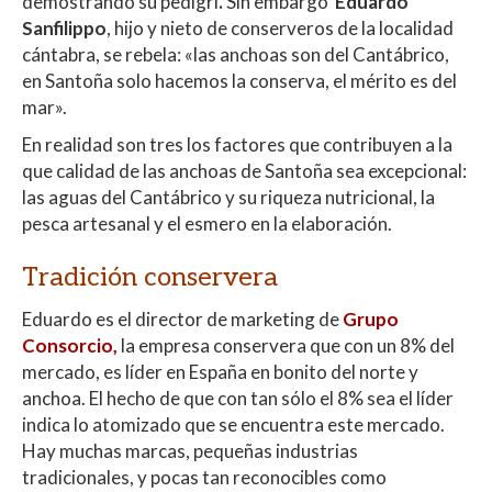
s
b
er
p
demostrando su pedigrí
.
Sin embargo
Eduardo
A
o
ar
Sanfilippo
, hijo y nieto de conserveros de la localidad
cántabra, se rebela: «las anchoas son del Cantábrico,
p
o
ti
en Santoña solo hacemos la conserva, el mérito es del
p
k
r
mar».
En realidad son tres los factores que contribuyen a la
que calidad de las anchoas de Santoña sea excepcional:
las aguas del Cantábrico y su riqueza nutricional, la
pesca artesanal y el esmero en la elaboración.
Tradición conservera
Eduardo es el director de marketing de
Grupo
Consorcio,
la empresa conservera que con un 8% del
mercado, es líder en España en bonito del norte y
anchoa. El hecho de que con tan sólo el 8% sea el líder
indica lo atomizado que se encuentra este mercado.
Hay muchas marcas, pequeñas industrias
tradicionales, y pocas tan reconocibles como