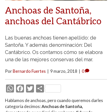
Anchoas de Santoña,
anchoas del Cantábrico
Las buenas anchoas tienen apellido: de
Santoña. Y además denominación: Del
Cantábrico. Os contamos cómo se elabora
una de las mejores conservas del mar.
Por
Bernardo Fuertes
|
9 marzo, 2018
|
0
W
F
T
C
h
ac
w
o
Hablamos de anchoas, pero cuando queremos darles
at
e
itt
m
categoría decimos:
Anchoas de Santoña,