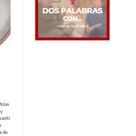
 Atún
 y
uetti
n
a de