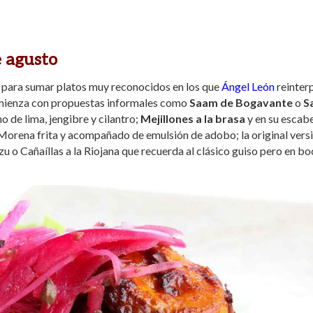
e agusto
 para sumar platos muy reconocidos en los que
Ángel León
reinter
comienza con propuestas informales como
Saam de Bogavante
o
S
 de lima, jengibre y cilantro;
Mejillones a la brasa
y en su escab
de Morena frita y acompañado de emulsión de adobo; la original vers
o Cañaíllas a la Riojana que recuerda al clásico guiso pero en bo