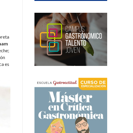
preta
aam
eche;
ión
ca es