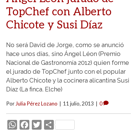
TopChef con Alberto
Chicote y Susi Díaz
No será David de Jorge, como se anunció
hace unos días, sino Ángel Léon (Premio
Nacional de Gastronomía 2012) quien forme
el jurado de TopChef junto con el popular
Alberto Chicote y la cocinera alicantina Susi
Díaz (La finca. Elche)
Por
Julia Pérez Lozano
|
11 julio, 2013
|
0
W
F
T
C
h
ac
w
o