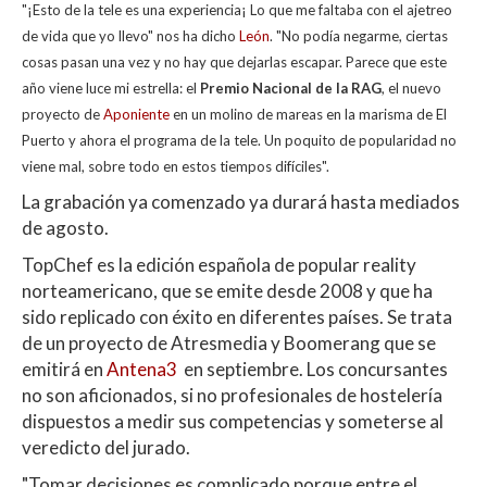
"¡Esto de la tele es una experiencia¡ Lo que me faltaba con el ajetreo
at
e
itt
m
de vida que yo llevo" nos ha dicho
León
. "No podía negarme, ciertas
s
b
er
p
cosas pasan una vez y no hay que dejarlas escapar. Parece que este
A
o
ar
año viene luce mi estrella: el
Premio Nacional de la RAG
, el nuevo
proyecto de
Aponiente
en un molino de mareas en la marisma de El
p
o
ti
Puerto y ahora el programa de la tele. Un poquito de popularidad no
p
k
r
viene mal, sobre todo en estos tiempos difíciles".
La grabación ya comenzado ya durará hasta mediados
de agosto.
TopChef es la edición española de popular reality
norteamericano, que se emite desde 2008 y que ha
sido replicado con éxito en diferentes países. Se trata
de un proyecto de Atresmedia y Boomerang que se
emitirá en
Antena3
en septiembre. Los concursantes
no son aficionados, si no profesionales de hostelería
dispuestos a medir sus competencias y someterse al
veredicto del jurado.
"Tomar decisiones es complicado porque entre el