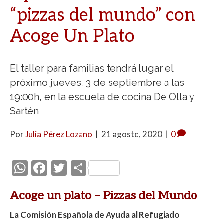
“pizzas del mundo” con
Acoge Un Plato
El taller para familias tendrá lugar el
próximo jueves, 3 de septiembre a las
19:00h, en la escuela de cocina De Olla y
Sartén
Por
Julia Pérez Lozano
|
21 agosto, 2020
|
0
W
F
T
C
h
ac
w
o
Acoge un plato – Pizzas del Mundo
at
e
itt
m
s
b
er
p
La Comisión Española de Ayuda al Refugiado