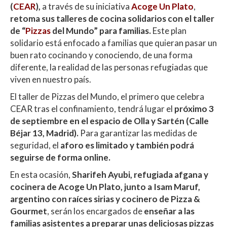
(
CEAR
A
),
a través de su iniciativa
o
ar
Acoge Un Plato
,
retoma sus talleres de cocina solidarios con el taller
p
o
ti
de “
Pizzas
del Mundo” para familias.
Este plan
p
k
r
solidario está enfocado a familias que quieran pasar un
buen rato cocinando y conociendo, de una forma
diferente, la realidad de las personas refugiadas que
viven en nuestro país.
El taller de Pizzas del Mundo, el primero que celebra
CEAR tras el confinamiento, tendrá lugar el
próximo 3
de septiembre
en el espacio de Olla y Sartén (Calle
Béjar 13, Madrid).
Para garantizar las medidas de
seguridad, el
aforo es limitado y también podrá
seguirse de forma online.
En esta ocasión,
Sharifeh Ayubi, refugiada afgana y
cocinera de Acoge Un Plato, junto a Isam Maruf,
argentino con raíces sirias y cocinero de Pizza &
Gourmet
, serán los encargados de
enseñar a las
familias asistentes a preparar unas deliciosas pizzas