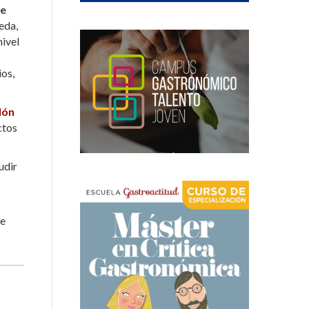
de
eda,
nivel
ios,
lón
ctos
udir
te