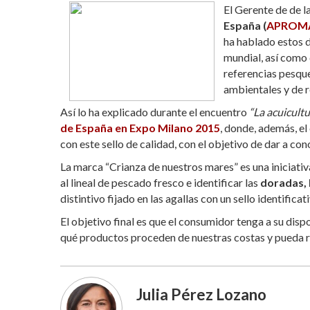
El Gerente de de l
at
e
itt
m
España (
APROM
s
b
er
p
ha hablado estos d
mundial, así como 
A
o
ar
referencias pesque
p
o
ti
ambientales y de r
p
k
r
Así lo ha explicado durante el encuentro
“La acuicult
de España en Expo Milano 2015
, donde, además, el
con este sello de calidad, con el objetivo de dar a co
La marca “Crianza de nuestros mares” es una iniciati
al lineal de pescado fresco e identificar las
doradas, 
distintivo fijado en las agallas con un sello identific
El objetivo final es que el consumidor tenga a su di
qué productos proceden de nuestras costas y pueda r
Julia Pérez Lozano