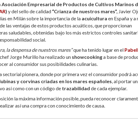
a
Asociación Empresarial de Productos de Cultivos Marinos 
AR
)
y del sello de calidad
“Crianza de nuestros mares”,
Javier Oj
ías en Milán sobre la importancia de la
acuicultura
en España y a 
de las ventajas de estos productos acuáticos, que proporcionan
ras saludables, obtenidas bajo los más estrictos controles sanitar
esponsabilidad social.
ura, la despensa de nuestros mares”
que ha tenido lugar en el
Pabel
 chef Jorge Murillo ha realizado un
showcooking
a base de produ
nocer al consumidor sus posibilidades culinarias.
va sectorial pionera, donde por primera vez el consumidor podrá ac
lubinas y corvinas criadas en los mares españoles
, al portar un
ativo así como con un código de
trazabilidad
de cada ejemplar.
sposición la máxima información posible, pueda reconocer claramen
ealizar así una compra con conocimiento de causa.