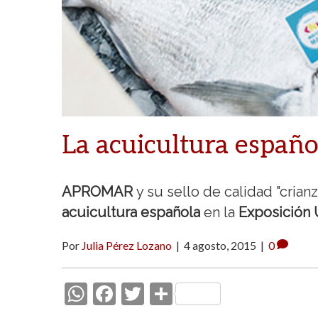
La acuicultura españo
APROMAR
y su sello de calidad "crian
acuicultura española
en la
Exposición 
Por
Julia Pérez Lozano
|
4 agosto, 2015
|
0
W
F
T
C
h
ac
w
o