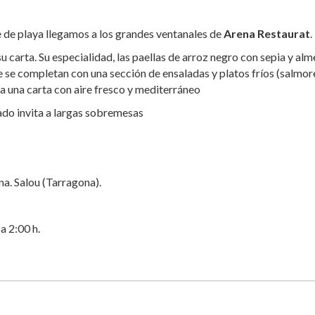
e de playa llegamos a los grandes ventanales de
Arena Restaurat
.
su carta. Su especialidad, las paellas de arroz negro con sepia y alm
se completan con una sección de ensaladas y platos fríos (salmor
a una carta con aire fresco y mediterráneo
ado invita a largas sobremesas
na. Salou (Tarragona).
a 2:00 h.