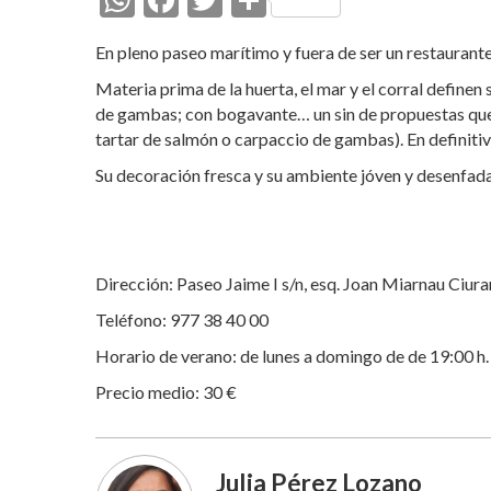
h
ac
w
o
En pleno paseo marítimo y fuera de ser un restaurant
at
e
itt
m
Materia prima de la huerta, el mar y el corral definen 
s
b
er
p
de gambas; con bogavante… un sin de propuestas que 
A
o
ar
tartar de salmón o carpaccio de gambas). En definitiv
p
o
ti
Su decoración fresca y su ambiente jóven y desenfad
p
k
r
Dirección: Paseo Jaime I s/n, esq. Joan Miarnau Ciura
Teléfono: 977 38 40 00
Horario de verano: de lunes a domingo de de 19:00 h. 
Precio medio: 30 €
Julia Pérez Lozano