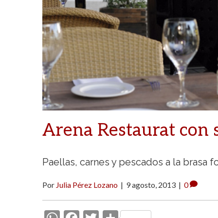
Arena Restaurat con 
Paellas, carnes y pescados a la brasa 
Por
Julia Pérez Lozano
|
9 agosto, 2013
|
0
W
F
T
C