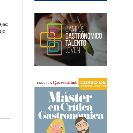
ejas;
ejo,