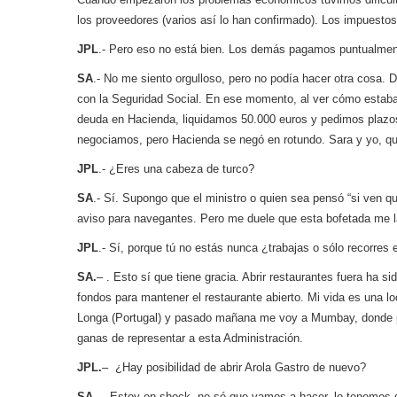
los proveedores (varios así lo han confirmado). Los impuesto
JPL
.- Pero eso no está bien. Los demás pagamos puntualmen
SA
.- No me siento orgulloso, pero no podía hacer otra cosa
con la Seguridad Social. En ese momento, al ver cómo estaba
deuda en Hacienda, liquidamos 50.000 euros y pedimos plazos 
negociamos, pero Hacienda se negó en rotundo. Sara y yo, q
JPL
.- ¿Eres una cabeza de turco?
SA
.- Sí. Supongo que el ministro o quien sea pensó “si ven qu
aviso para navegantes. Pero me duele que esta bofetada me la
JPL
.- Sí, porque tú no estás nunca ¿trabajas o sólo recorres
SA.
– . Esto sí que tiene gracia. Abrir restaurantes fuera ha 
fondos para mantener el restaurante abierto. Mi vida es una 
Longa (Portugal) y pasado mañana me voy a Mumbay, donde por
ganas de representar a esta Administración.
JPL.
– ¿Hay posibilidad de abrir Arola Gastro de nuevo?
SA.
– Estoy en shock, no sé que vamos a hacer, lo tenemos qu