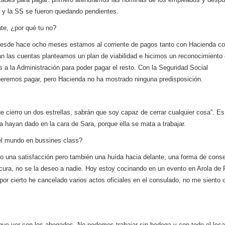
s y la SS se fueron quedando pendientes.
te, ¿por qué tu no?
. Desde hace ocho meses estamos al corriente de pagos tanto con Hacienda c
n las cuentas planteamos un plan de viabilidad e hicimos un reconocimiento
a la Administración para poder pagar el resto. Con la Seguridad Social
ueremos pagar, pero Hacienda no ha mostrado ninguna predisposición.
e cierro un dos estrellas, sabrán que soy capaz de cerrar cualquier cosa”. Es
 hayan dado en la cara de Sara, porque ella se mata a trabajar.
 el mundo en bussines class?
sido una satisfacción pero también una huída hacia delante, una forma de conse
locura, no se la deseo a nadie. Hoy estoy cocinando en un evento en Arola de
 cierto he cancelado varios actos oficiales en el consulado, no me siento 
e ver con los abogados. No podemos trabajar sin bodega y con todo el local