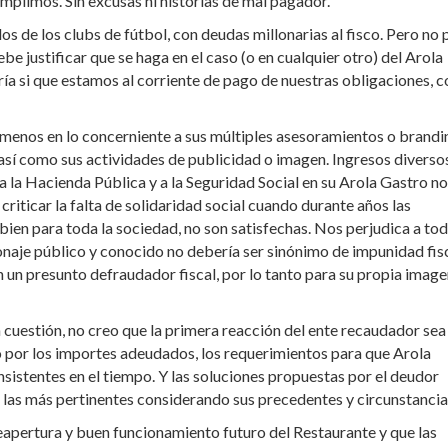
mplimos. Sin excusas ni historias de mal pagador.
os de los clubs de fútbol, con deudas millonarias al fisco. Pero no 
be justificar que se haga en el caso (o en cualquier otro) del Arola
ría si que estamos al corriente de pago de nuestras obligaciones, c
 menos en lo concerniente a sus múltiples asesoramientos o brandi
 así como sus actividades de publicidad o imagen. Ingresos diverso
 la Hacienda Pública y a la Seguridad Social en su Arola Gastro no
 criticar la falta de solidaridad social cuando durante años las
bien para toda la sociedad, no son satisfechas. Nos perjudica a tod
sonaje público y conocido no debería ser sinónimo de impunidad fisc
n un presunto defraudador fiscal, por lo tanto para su propia imag
en cuestión, no creo que la primera reacción del ente recaudador sea 
 por los importes adeudados, los requerimientos para que Arola
insistentes en el tiempo. Y las soluciones propuestas por el deudor
 las más pertinentes considerando sus precedentes y circunstancia
eapertura y buen funcionamiento futuro del Restaurante y que las