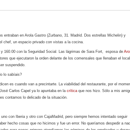
os entraban en Arola Gastro (Zurbano, 31. Madrid. Dos estrellas Michelin) y
el chef, un espacio privado con vistas a la cocina.
y 160.00 con la Seguridad Social. Las lágrimas de Sara Fort, esposa de
Aro
tores que ejecutaron la orden delante de los comensales que llenaban el local
ser suspendido.
o lo sabíais?
icen es cuando van a precintarte. La viabilidad del restaurante, por el mome
José Carlos Capel ya lo apuntaba en la
crítica
que nos hizo. Sólo a mis amig
les contamos lo delicado de la situación.
uno con Iberia y otro con CajaMadrid, pero siempre hemos intentado seguir
ber hecho cosas que no hicimos y fue un error. No queríamos despedir a nad
ades para pagar: primero atendíamos las nóminas de los empleados y desp