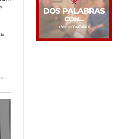
as
 de
os