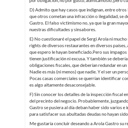
por obligación, no por gusto, admitámoslo, pero cu
D) Admito que hay casos que indignan, entre otros l
que otros cometan una infracción o ilegalidad, se de
Gastro. El falso victimismo no, ya que la gran mayo
nuestras dificultades y sinsabores.
E) No cuestionaré el papel de Sergi Arola ni mucho
rights de diversos restaurantes en diversos países,
que espero le hayan beneficiado.Pero sus impagos a
tienen justificación ni excusa. Y también se debería
obligaciones fiscales, que deberían redundar en un 
Nadie es más (ni menos) que nadie. Y el ser un per
Pocas casas comerciales se querrían identificar co
es algo altamente desaconsejable.
F) Sin conocer los detalles de la inspección fiscal 
del precinto del negocio. Probablemente, juzgando
Gastro se pusiera al día deban haber sido varios e 
para satisfacer sus abultadas deudas no hayan sido
Me gustaría concluir deseando a Arola Gastro su r