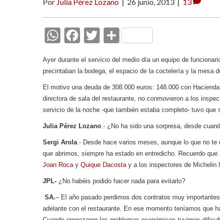
Por
Julia Pérez Lozano
|
26 junio, 2013
|
13
W
F
T
C
h
ac
w
o
Ayer durante el servicio del medio día un equipo de funcionari
at
e
itt
m
precintaban la bodega, el espacio de la coctelería y la mesa d
s
b
er
p
El motivo una deuda de 308.000 euros: 148.000 con Hacienda 
A
o
ar
directora de sala del restaurante, no conmovieron a los inspec
p
o
ti
servicio de la noche -que también estaba completo- tuvo que 
p
k
r
Julia Pérez Lozano
.- ¿No ha sido una sorpresa, desde cuand
Sergi Arola
.- Desde hace varios meses, aunque lo que no te d
que abrimos, siempre ha estado en entredicho. Recuerdo que 
Joan Roca
y
Quique Dacosta
y a los inspectores de Michelin 
JPL-
¿No habéis podido hacer nada para evitarlo?
SA.
– El año pasado perdimos dos contratos muy importantes 
adelante con el restaurante. En ese momento teníamos que ha
Cuando empezaron los problemas económicos tuvimos dificult