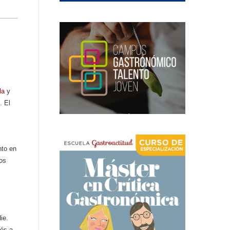
la
y
. El
nto en
os
ie.
ués a