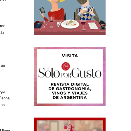
omo
 de
 un
guir
 Penha
con
 lleno