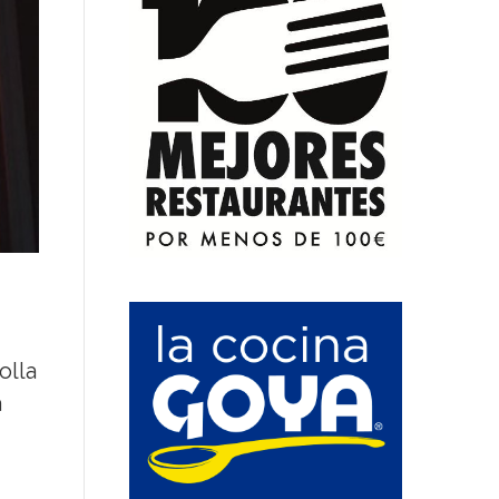
olla
a