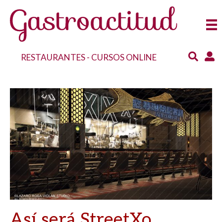
RESTAURANTES
-
CURSOS ONLINE
Así será StreetXo