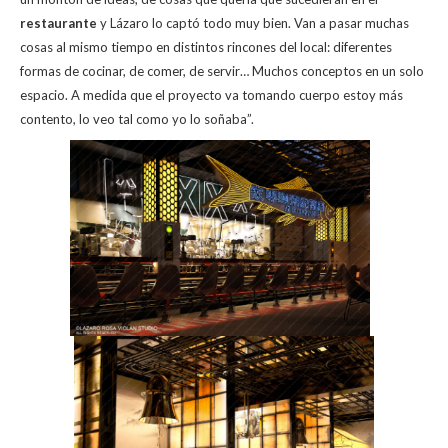
A
o
ar
restaurante
y Lázaro lo captó todo muy bien. Van a pasar muchas
cosas al mismo tiempo en distintos rincones del local: diferentes
p
o
ti
formas de cocinar, de comer, de servir… Muchos conceptos en un solo
p
k
r
espacio. A medida que el proyecto va tomando cuerpo estoy más
contento, lo veo tal como yo lo soñaba”.