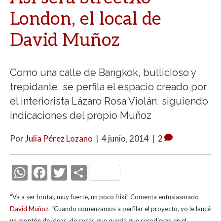
London, el local de
David Muñoz
Como una calle de Bangkok, bullicioso y
trepidante, se perfila el espacio creado por
el interiorista Lázaro Rosa Violán, siguiendo
indicaciones del propio Muñoz
Por
Julia Pérez Lozano
|
4 junio, 2014
|
2
W
F
T
C
h
ac
w
o
“Va a ser brutal, muy fuerte, un poco friki” Comenta entusiasmado
at
e
itt
m
David Muñoz
. “Cuando comenzamos a perfilar el proyecto, yo le lancé
s
b
er
p
un montón de ideas, de cosas que quería que sucedieran en el