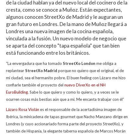
de la ciudad hablan ya del nuevo local del cocinero de la
cresta, como se conoce a Muñoz. Están expectantes,
algunos conocen StreetXo de Madrid y le auguran un
gran futuro en Londres. De la mano de Muñoz llegará a
Londres una nueva imagen de la cocina española,
vinculada a la fusión. Un nuevo modelo de negocio que
se aparta del concepto "tapa española" que tan bien
está funcionando entre los británicos.
“La envergadura que ha tomado
StreetXo London
me obliga a
replantear
StreetXo Madrid
porque no quiero que el original, el de
mi ciudad, sea el hermanito pobre. El buen feeling con Lázaro me hizo
confiarle también el proyecto del
nuevo DiverXo en el NH
EuroBuilding
. Sabe lo que quiero y como lo quiero, y a veces se le
ocurren cosas más bestias aún que a mi. Me encanta trabajar con él”
Lázaro Rosa Violán
es el responsable de la acertadísima imagen de
Ibérica, la minicadena de tapas gourmet que Nacho Manzano dirige en
Londres (y cuyo accionariado forma parte del proyecto StreetXo), y
también de Hispania, la elegante taberna española de Marcos Morán