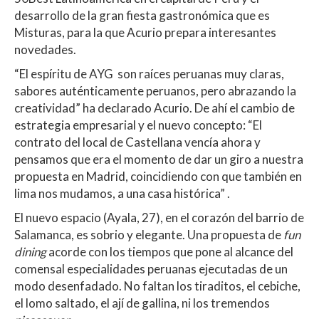
p
k
r
desarrollo de la gran fiesta gastronómica que es
Misturas, para la que Acurio prepara interesantes
novedades.
“El espíritu de AYG son raíces peruanas muy claras,
sabores auténticamente peruanos, pero abrazando la
creatividad” ha declarado Acurio. De ahí el cambio de
estrategia empresarial y el nuevo concepto: “El
contrato del local de Castellana vencía ahora y
pensamos que era el momento de dar un giro a nuestra
propuesta en Madrid, coincidiendo con que también en
lima nos mudamos, a una casa histórica” .
El nuevo espacio (Ayala, 27), en el corazón del barrio de
Salamanca, es sobrio y elegante. Una propuesta de
fun
dining
acorde con los tiempos que pone al alcance del
comensal especialidades peruanas ejecutadas de un
modo desenfadado. No faltan los tiraditos, el cebiche,
el lomo saltado, el ají de gallina, ni los tremendos