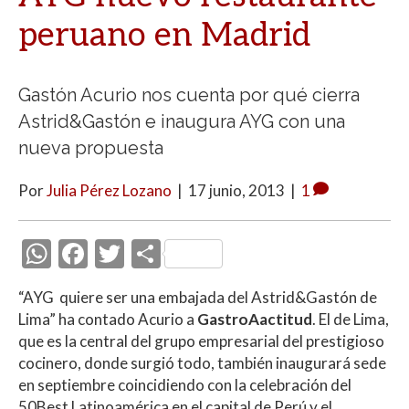
peruano en Madrid
Gastón Acurio nos cuenta por qué cierra
Astrid&Gastón e inaugura AYG con una
nueva propuesta
Por
Julia Pérez Lozano
|
17 junio, 2013
|
1
W
F
T
C
h
ac
w
o
“AYG quiere ser una embajada del Astrid&Gastón de
at
e
itt
m
Lima” ha contado Acurio a
GastroAactitud
. El de Lima,
s
b
er
p
que es la central del grupo empresarial del prestigioso
A
o
ar
cocinero, donde surgió todo, también inaugurará sede
en septiembre coincidiendo con la celebración del
p
o
ti
50Best Latinoamérica en el capital de Perú y el