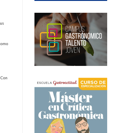
sus
 como
. Con