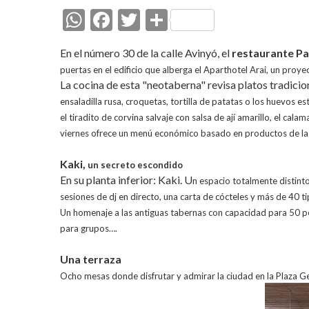
W
F
T
C
h
ac
w
o
En el número 30 de la calle Avinyó, el
restaurante P
at
e
itt
m
puertas en el edificio que alberga el Aparthotel Arai,
un proyec
s
b
er
p
La cocina de esta "neotaberna" revisa platos tradicio
A
o
ar
ensaladilla rusa, croquetas, tortilla de patatas
o los huevos est
el t
iradito de corvina salvaje con salsa de ají a
marillo, el calam
p
o
ti
viernes ofrece un menú económico basado en productos de l
p
k
r
Kaki,
un secreto escondido
En su planta inferior: Kaki. U
n espacio totalmente distinto
sesiones de dj en
directo, una carta de cócteles y
más de 40 ti
Un homenaje a las antiguas tabernas con
capacidad para 50 p
para
grupos….
Una terraza
Ocho mesas donde disfrutar y admirar la ciudad en la Plaza
Ge