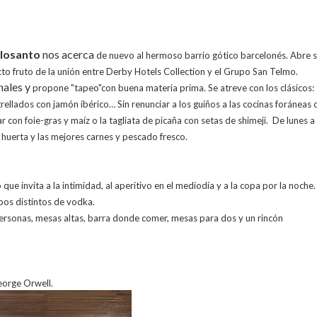
alosanto
nos acerca
de nuevo al hermoso barrio gótico barcelonés.
Abre 
to fruto de la unión entre Derby Hotels Collection y el Grupo
San Telmo.
nales y
propone "tapeo"con buena
materia prima. Se atreve con los
clásicos:
rellados con jamón ibérico… Sin renunciar a los guiños a las cocinas foráneas
ar con foie-gras y maíz o la tagliata de picaña con setas de s
himeji.
De lunes
a
a
huerta y las mejores carnes y pescado fresco.
 que invita a
la intimidad, al aperitivo en el mediodía y a
la copa por la noche
pos distintos de vodka.
ersonas,
mesas altas, barra donde
comer, mesas para dos y un rincón
orge Orwell.