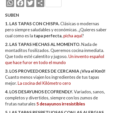
W
F
T
C
h
ac
w
o
SUBEN
at
e
itt
m
1. LAS TAPAS CON CHISPA.
Clásicas o modernas
s
b
er
p
pero siempre saludables y económicas. ¿Quieres saber
A
o
ar
cual como es la
tapa perfecta
,
picha aquí
?
p
o
ti
2. LAS TAPAS HECHAS AL MOMENTO.
Nada de
p
k
r
montaditos fosilizados. Queremos cocina inmediata.
Que todo esté calentito y jugoso.
Un invento español
que hace furor en todo el mundo
3. LOS PROVEEDORES DE CERCANIA ¡Viva el Km0!
Cuanto menos viajen los ingredientes de tus tapas
mejor.
La cocina del Kilómetro cero
4. LOS DESAYUNOS ECOFRENDLY.
Variados, sanos,
completos y divertidos, siempre con los zumos de
frutas naturales
5 desayunos irresistibles
5. LAS TAPAS RESPETUOSAS CON LAS ALERGIAS