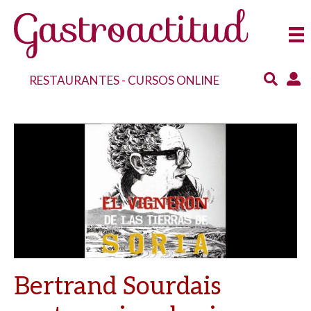
RESTAURANTES
-
CURSOS ONLINE
Bertrand Sourdais