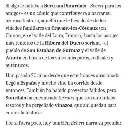
h
ac
w
o
Si algo le faltaba a
Bertrand Sourdais
–
Bebert
para los
at
e
itt
m
amigos– es un cómic que contribuyera a narrar su
s
b
er
p
azarosa historia, aquella que le llevado desde los
A
o
ar
viñedos familiares en
Cravant-les-Côteaux
(en
p
o
ti
Chinon, en el valle del Loira, Francia) hasta los parajes
más remotos de la
Ribera del Duero
soriana –el
p
k
r
pueblo de
San Estaban de Gormaz
y el valle de
Atauta
en busca de los vinos más puros, radicales y
auténticos.
Han pasado 20 años desde que este francés apasionado
llegó a
España
y mucho vino ha corrido desde
entonces. También ha habido proyectos fallidos, pero
Sourdais
ha encontrado
terroirs
que son auténticos
tesoros y ha pergeñado
vinazos
, que ahí quedan para
contar la historia.
Por si fuera poco, hoy también
Bebert
narra su peculiar