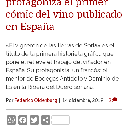
protagoniza el primer
cómic del vino publicado
en España
«El vigneron de las tierras de Soria» es el
título de la primera historieta gráfica que
pone el relieve el trabajo del viñador en
España. Su protagonista, un francés: el
mentor de Bodegas Antídoto y Dominio de
Es en la Ribera del Duero soriana.
Por
Federico Oldenburg
|
14 diciembre, 2019
|
2
W
F
T
C