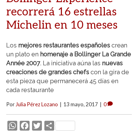
recorrerá 16 estrellas
Michelin en 10 meses
Los
mejores restaurantes españoles
crean
un plato en
homenaje a Bollinger La Grande
Année 2007
. La iniciativa aúna las
nuevas
creaciones de grandes chefs
con la gira de
esta pieza que permanecerá 45 días en
cada restaurante
Por
Julia Pérez Lozano
|
13 mayo, 2017
|
0
W
F
T
C
h
ac
w
o