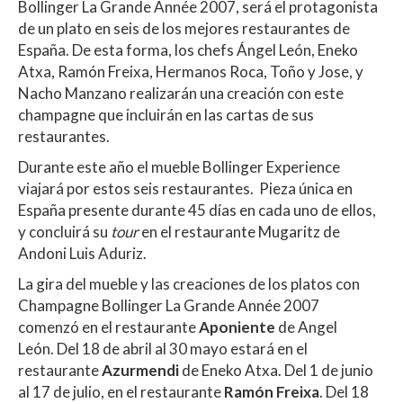
Bollinger La Grande Année 2007, será el protagonista
at
e
itt
m
de un plato en seis de los mejores restaurantes de
s
b
er
p
España. De esta forma, los chefs Ángel León, Eneko
A
o
ar
Atxa, Ramón Freixa, Hermanos Roca, Toño y Jose, y
Nacho Manzano realizarán una creación con este
p
o
ti
champagne que incluirán en las cartas de sus
p
k
r
restaurantes.
Durante este año el mueble Bollinger Experience
viajará por estos seis restaurantes. Pieza única en
España presente durante 45 días en cada uno de ellos,
y concluirá su
tour
en el restaurante Mugaritz de
Andoni Luis Aduriz.
La gira del mueble y las creaciones de los platos con
Champagne Bollinger La Grande Année 2007
comenzó en el restaurante
Aponiente
de Angel
León. Del 18 de abril al 30 mayo estará en el
restaurante
Azurmendi
de Eneko Atxa. Del 1 de junio
al 17 de julio, en el restaurante
Ramón Freixa
. Del 18