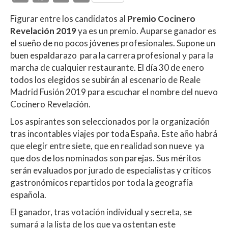
h
ac
w
o
Figurar entre los candidatos al
Premio Cocinero
at
e
itt
m
Revelación 2019
ya es un premio. Auparse ganador es
s
b
er
p
el sueño de no pocos jóvenes profesionales. Supone un
A
o
ar
buen espaldarazo para la carrera profesional y para la
marcha de cualquier restaurante. El día 30 de enero
p
o
ti
todos los elegidos se subirán al escenario de Reale
p
k
r
Madrid Fusión 2019 para escuchar el nombre del nuevo
Cocinero Revelación.
Los aspirantes son seleccionados por la organización
tras incontables viajes por toda España. Este año habrá
que elegir entre siete, que en realidad son nueve ya
que dos de los nominados son parejas. Sus méritos
serán evaluados por jurado de especialistas y críticos
gastronómicos repartidos por toda la geografía
española.
El ganador, tras votación individual y secreta, se
sumará a la lista de los que ya ostentan este