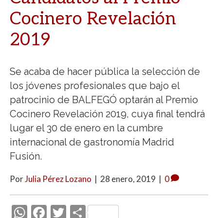
Cocinero Revelación
2019
Se acaba de hacer pública la selección de
los jóvenes profesionales que bajo el
patrocinio de BALFEGÓ optarán al Premio
Cocinero Revelación 2019, cuya final tendrá
lugar el 30 de enero en la cumbre
internacional de gastronomía Madrid
Fusión.
Por
Julia Pérez Lozano
|
28 enero, 2019
|
0
W
F
T
C