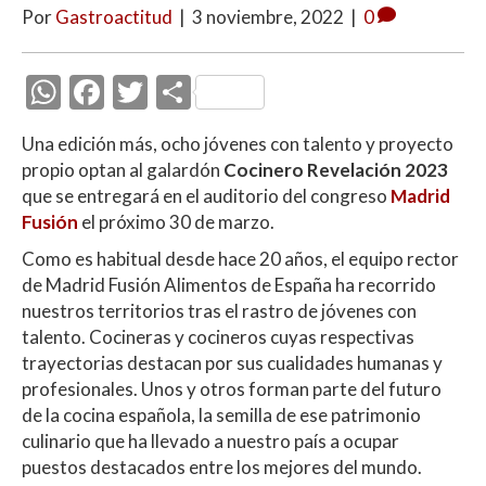
Por
Gastroactitud
|
3 noviembre, 2022
|
0
W
F
T
C
h
ac
w
o
Una edición más, ocho jóvenes con talento y proyecto
at
e
itt
m
propio optan al galardón
Cocinero Revelación 2023
s
b
er
p
que se entregará en el auditorio del congreso
Madrid
A
o
ar
Fusión
el próximo 30 de marzo.
p
o
ti
Como es habitual desde hace 20 años, el equipo rector
de Madrid Fusión Alimentos de España ha recorrido
p
k
r
nuestros territorios tras el rastro de jóvenes con
talento. Cocineras y cocineros cuyas respectivas
trayectorias destacan por sus cualidades humanas y
profesionales. Unos y otros forman parte del futuro
de la cocina española, la semilla de ese patrimonio
culinario que ha llevado a nuestro país a ocupar
puestos destacados entre los mejores del mundo.