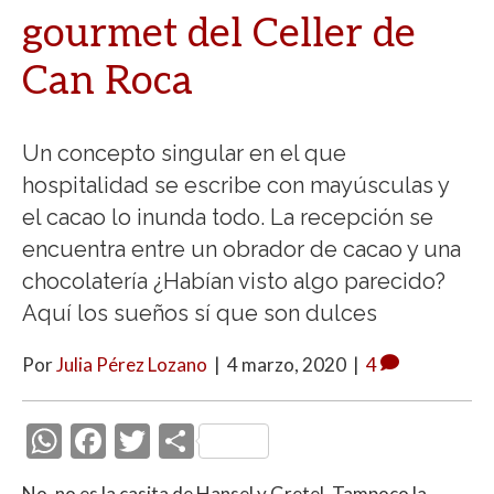
gourmet del Celler de
Can Roca
Un concepto singular en el que
hospitalidad se escribe con mayúsculas y
el cacao lo inunda todo. La recepción se
encuentra entre un obrador de cacao y una
chocolatería ¿Habían visto algo parecido?
Aquí los sueños sí que son dulces
Por
Julia Pérez Lozano
|
4 marzo, 2020
|
4
W
F
T
C
h
ac
w
o
No, no es la casita de Hansel y Gretel. Tampoco la