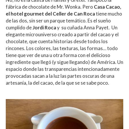
at
e
itt
m
fábrica de chocolate de Mr. Wonka. Pero
Casa Cacao,
s
b
er
p
el hotel gourmet del Celler de Can Roca
tiene mucho
A
o
ar
de las dos, sin ser un parque temático. Es el sueño
cumplido de
Jordi Roca
y su cuñada Anna Payet. Un
p
o
ti
elegante microuniverso creado a partir del cacao y el
p
k
r
chocolate, que cuenta historias desde todos los
rincones. Los colores, las texturas, las formas… todo
tiene que ver de una u otra forma con el delicioso
ingrediente que llegó (y sigue llegando) de América. Un
espacio donde las transparencias intencionadamente
provocadas sacan a la luz las partes oscuras de una
artesanía, la del cacao, de la que se se sabe poco.