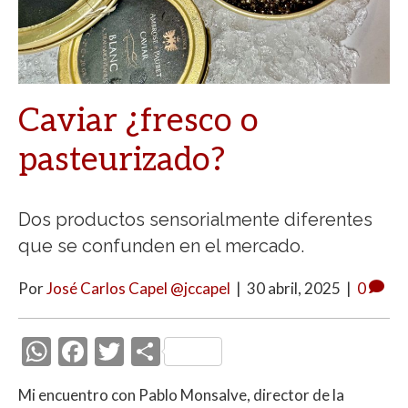
Caviar ¿fresco o
pasteurizado?
Dos productos sensorialmente diferentes
que se confunden en el mercado.
Por
José Carlos Capel @jccapel
|
30 abril, 2025
|
0
W
F
T
C
h
ac
w
o
Mi encuentro con Pablo Monsalve, director de la