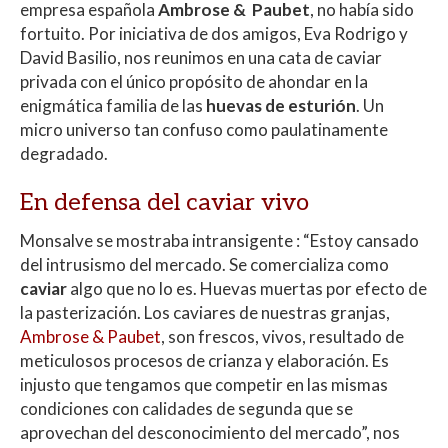
at
e
itt
m
empresa española
Ambrose & Paubet
, no había sido
s
b
er
p
fortuito. Por iniciativa de dos amigos, Eva Rodrigo y
A
o
ar
David Basilio, nos reunimos en una cata de caviar
privada con el único propósito de ahondar en la
p
o
ti
enigmática familia de las
huevas de esturión
. Un
p
k
r
micro universo tan confuso como paulatinamente
degradado.
En defensa del caviar vivo
Monsalve se mostraba intransigente : “Estoy cansado
del intrusismo del mercado. Se comercializa como
caviar
algo que no lo es. Huevas muertas por efecto de
la pasterización. Los caviares de nuestras granjas,
Ambrose & Paubet
, son frescos, vivos, resultado de
meticulosos procesos de crianza y elaboración. Es
injusto que tengamos que competir en las mismas
condiciones con calidades de segunda que se
aprovechan del desconocimiento del mercado”, nos