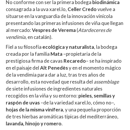
No conforme con ser la primera bodega
biodinámica
at
e
itt
m
consagrada a la uva xarel.lo,
Celler Credo
vuelve a
s
b
er
p
situarse en la vanguardia de la innovación vinícola
A
o
ar
presentando las primeras infusiones de viña que llegan
al mercado:
Vespres de Verema
(
Atardeceres de
p
o
ti
vendimia
, en catalán).
p
k
r
Fiel a su filosofía
ecológica y naturalista
, la bodega
creada por la familia
Mata
–propietaria de la
prestigiosa firma de cavas
Recaredo
– se ha inspirado
en el paisaje del
Alt Penedès
y en el momento mágico
de la vendimia para dar a luz, tras tres años de
desarrollo, esta novedad que resulta del
assemblage
de siete infusiones de ingredientes naturales
recogidos en la viña y su entorno:
pieles, semillas y
raspón de uvas
–de la variedad xarel.lo, cómo no–,
hojas de la misma vinífera
, y una pequeña proporción
de tres hierbas aromáticas típicas del mediterráneo,
lavanda, hinojo y romero
.