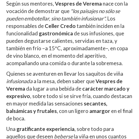
Según sus mentores,
Vespres de Verema
nace con la
vocación de demostrar que
"los paisajes no sólo se
pueden embotellar, sino también infusionar".
Los
responsables de
Celler Credo
también inciden en la
funcionalidad
gastronómica
de sus infusiones, que
pueden degustarse calientes, servidas en taza, y
también en frío –a 15ºC, aproximadamente–, en copa
de vino blanco, en el momento del aperitivo,
acompañando una comida o durante la sobremesa.
Quienes se aventuren en llevar los saquitos de viña
infusionada
a la mesa, deben saber que
Vespres de
Verema
da lugar a una bebida de
carácter marcado y
expresivo
, sobre todo si se sirve fría, cuando destacan
en mayor medida las sensaciones
secantes,
balsámicas y frutales
, con un ligero
amargor
en el final
de boca.
Una
gratificante experiencia
, sobre todo para
aquellos que deseen
beberse
la viña en unos cuantos