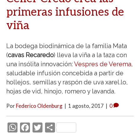
primeras infusiones de
viña
La bodega biodinámica de la familia Mata
(
cavas Recaredo
) lleva la viña a la taza con
una insólita innovación:
Vespres de Verema
,
saludable infusión concebida a partir de
hollejos, semillas y raspón de uva xarel.lo,
hojas de vid, hinojo, romero y lavanda.
Por
Federico Oldenburg
|
1 agosto, 2017
|
0
W
F
T
C
h
ac
w
o