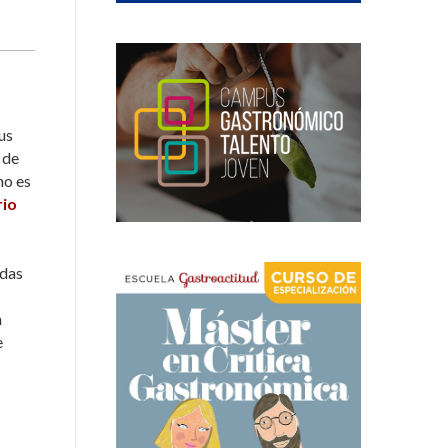
us
 de
no es
rio
adas
n
e