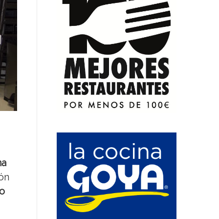
na
ión
io