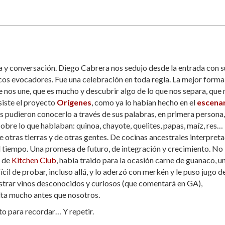
a y conversación. Diego Cabrera nos sedujo desde la entrada con s
cos evocadores. Fue una celebración en toda regla. La mejor forma
que nos une, que es mucho y descubrir algo de lo que nos separa, que 
siste el proyecto
Orígenes
, como ya lo habían hecho en el
escena
es pudieron conocerlo a través de sus palabras, en primera persona,
sobre lo que hablaban: quinoa, chayote, quelites, papas, maíz, res…
 otras tierras y de otras gentes. De cocinas ancestrales interpret
el tiempo. Una promesa de futuro, de integración y crecimiento. No
o de
Kitchen Club
, había traido para la ocasión carne de guanaco, u
cil de probar, incluso allá, y lo aderzó con merkén y le puso jugo d
rar vinos desconocidos y curiosos (que comentará en GA),
elta mucho antes que nosotros.
to para recordar… Y repetir.