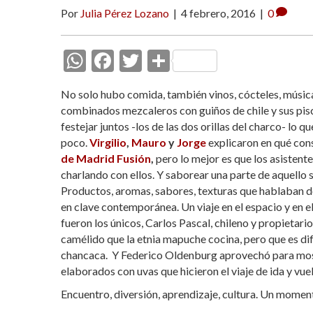
Por
Julia Pérez Lozano
|
4 febrero, 2016
|
0
W
F
T
C
h
ac
w
o
No solo hubo comida, también vinos, cócteles, músic
at
e
itt
m
combinados mezcaleros con guiños de chile y sus pis
s
b
er
p
festejar juntos -los de las dos orillas del charco- lo 
poco.
Virgilio
,
Mauro
y
Jorge
explicaron en qué con
A
o
ar
de Madrid Fusión
,
pero lo mejor es que los asistent
p
o
ti
charlando con ellos. Y saborear una parte de aquello 
p
k
r
Productos, aromas, sabores, texturas que hablaban de
en clave contemporánea. Un viaje en el espacio y en 
fueron los únicos, Carlos Pascal, chileno y propietari
camélido que la etnia mapuche cocina, pero que es difí
chancaca. Y Federico Oldenburg aprovechó para most
elaborados con uvas que hicieron el viaje de ida y vu
Encuentro, diversión, aprendizaje, cultura. Un momen