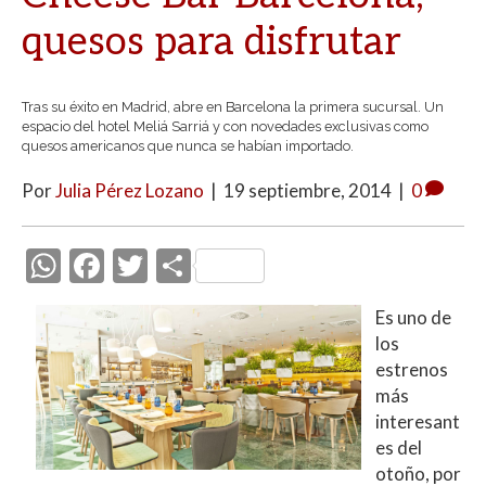
quesos para disfrutar
Tras su éxito en Madrid, abre en Barcelona la primera sucursal. Un
espacio del hotel Meliá Sarriá y con novedades exclusivas como
quesos americanos que nunca se habían importado.
Por
Julia Pérez Lozano
|
19 septiembre, 2014
|
0
W
F
T
C
h
ac
w
o
Es uno de
at
e
itt
m
los
s
b
er
p
estrenos
A
o
ar
más
interesant
p
o
ti
es del
p
k
r
otoño, por