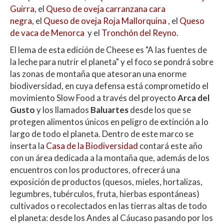
Guirra
, el
Queso de oveja carranzana cara
negra,
el
Queso de oveja Roja Mallorquina
, el
Queso
de vaca de Menorca
y el
Tronchón del Reyno.
El lema de esta edición de Cheese es "A las fuentes de
la leche para nutrir el planeta" y el foco se pondrá sobre
las zonas de montaña que atesoran una enorme
biodiversidad, en cuya defensa está comprometido el
movimiento Slow Food a través del proyecto
Arca del
Gusto
y los llamados
Baluartes
desde los que se
protegen alimentos únicos en peligro de extinción a lo
largo de todo el planeta. Dentro de este marco se
inserta la
Casa de la Biodiversidad
contará este año
con un área dedicada a la montaña que, además de los
encuentros con los productores, ofrecerá una
exposición de productos (quesos, mieles, hortalizas,
legumbres, tubérculos, fruta, hierbas espontáneas)
cultivados o recolectados en las tierras altas de todo
el planeta: desde los Andes al Cáucaso pasando por los