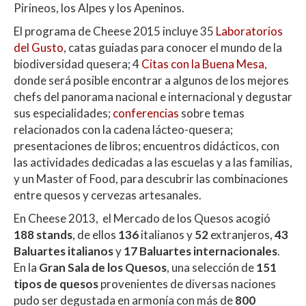
Pirineos, los Alpes y los Apeninos.
El programa de Cheese 2015 incluye 35
Laboratorios
del Gusto
, catas guiadas para conocer el mundo de la
biodiversidad quesera; 4
Citas con la Buena Mesa,
donde será posible encontrar a algunos de los mejores
chefs del panorama nacional e internacional y degustar
sus especialidades;
conferencias
sobre temas
relacionados con la cadena lácteo-quesera;
presentaciones de libros; encuentros didácticos, con
las actividades dedicadas a las escuelas y a las familias,
y un Master of Food, para descubrir las combinaciones
entre quesos y cervezas artesanales.
En Cheese 2013, el Mercado de los Quesos acogió
188 stands
, de ellos
136
italianos y
52
extranjeros,
43
Baluartes italianos
y
17 Baluartes internacionales
.
En la
Gran Sala
de los Quesos
, una selección de
151
tipos de quesos
provenientes de diversas naciones
pudo ser degustada en armonía con más de
800