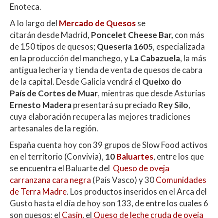
Enoteca.
A lo largo del
Mercado de Quesos
se
citarán desde Madrid,
Poncelet Cheese Bar,
con más
de 150 tipos de quesos;
Quesería 1605
, especializada
en la producción del manchego, y
La Cabazuela
, la más
antigua lechería y tienda de venta de quesos de cabra
de la capital. Desde Galicia vendrá el
Queixo do
País de Cortes de Muar
, mientras que desde Asturias
Ernesto Madera
presentará su preciado
Rey Silo
,
cuya elaboración recupera las mejores tradiciones
artesanales de la región.
España cuenta hoy con 39 grupos de Slow Food activos
en el territorio (Convivia),
10
Baluartes
, entre los que
se encuentra el Baluarte del
Queso de oveja
carranzana cara negra
(País Vasco) y 30
Comunidades
de Terra Madre
. Los productos inseridos en el Arca del
Gusto hasta el día de hoy son 133, de entre los cuales 6
son quesos: el
Casin
, el
Queso de leche cruda de oveja