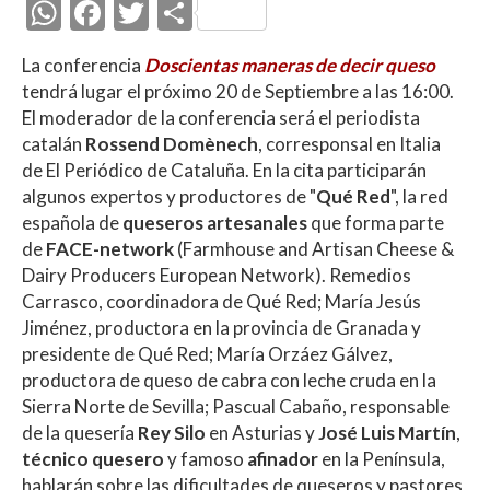
W
F
T
C
h
ac
w
o
La conferencia
Doscientas maneras de decir queso
at
e
itt
m
tendrá lugar el próximo 20 de Septiembre a las 16:00.
s
b
er
p
El moderador de la conferencia será el periodista
A
o
ar
catalán
Rossend Domènech
, corresponsal en Italia
de El Periódico de Cataluña. En la cita participarán
p
o
ti
algunos expertos y productores de "
Qué Red
", la red
p
k
r
española de
queseros artesanales
que forma parte
de
FACE-network
(Farmhouse and Artisan Cheese &
Dairy Producers European Network). Remedios
Carrasco, coordinadora de Qué Red; María Jesús
Jiménez, productora en la provincia de Granada y
presidente de Qué Red; María Orzáez Gálvez,
productora de queso de cabra con leche cruda en la
Sierra Norte de Sevilla; Pascual Cabaño, responsable
de la quesería
Rey Silo
en Asturias y
José Luis Martín
,
técnico quesero
y famoso
afinador
en la Península,
hablarán sobre las dificultades de queseros y pastores