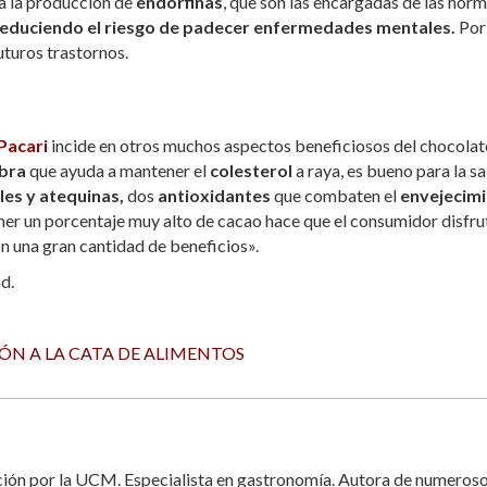
a la producción de
endorfinas
, que son las encargadas de las hor
educiendo el riesgo de padecer enfermedades mentales.
Por 
uturos trastornos.
Pacari
incide en otros muchos aspectos beneficiosos del chocolat
ibra
que ayuda a mantener el
colesterol
a raya, es bueno para la s
les y atequinas,
dos
antioxidantes
que combaten el
envejecim
ener un porcentaje muy alto de cacao hace que el consumidor disfru
n una gran cantidad de beneficios».
d.
N A LA CATA DE ALIMENTOS
ación por la UCM. Especialista en gastronomía. Autora de numeros