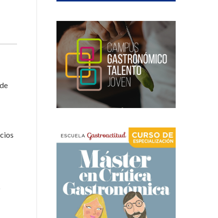
 de
icios
o