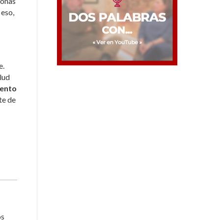
monas
eso,
e.
alud
iento
te de
os