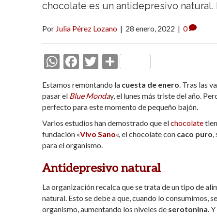
chocolate es un antidepresivo natural.
Por
Julia Pérez Lozano
|
28 enero, 2022
|
0
W
F
T
C
h
ac
w
o
Estamos remontando la
cuesta de enero
. Tras las 
at
e
itt
m
pasar el
Blue Monda
y, el lunes más triste del año. P
s
b
er
p
perfecto para este momento de pequeño bajón.
A
o
ar
Varios estudios han demostrado que el
chocolate
tie
fundación «
p
o
Vivo Sano
«, el chocolate con
ti
caco puro
,
para el organismo.
p
k
r
Antidepresivo natural
La organización recalca que se trata de un tipo de al
natural. Esto se debe a que, cuando lo consumimos, s
organismo, aumentando los niveles de
serotonina
. 