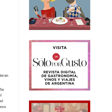
ieran
eña
l
el
ueso