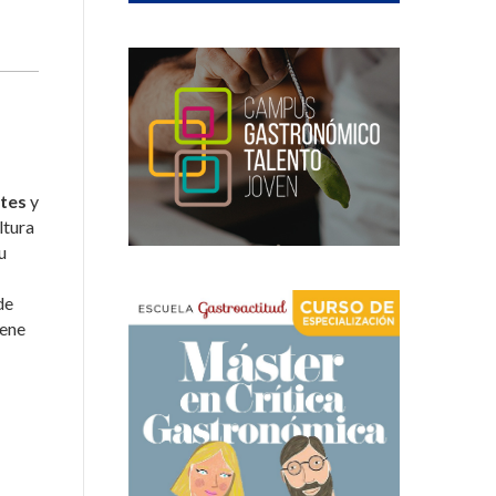
ntes
y
ltura
u
de
iene