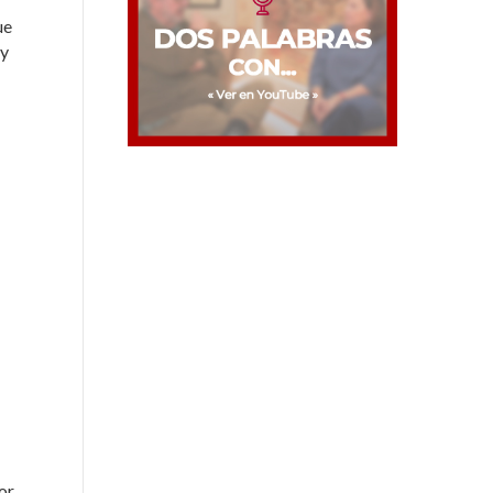
ue
ay
or