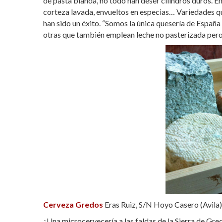
de pasta blanda, no todo han deser cilindros duros. E
corteza lavada, envueltos en especias… Variedades qu
han sido un éxito. “Somos la única quesería de España
otras que también emplean leche no pasterizada pero 
Cerveza Gredos
Eras Ruiz, S/N Hoyo Casero (Avila)
¿Una microcervecería a las faldas de la Sierra de Gr