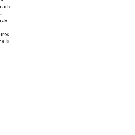
imado
a
a de
otros
 ello