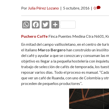
Por
Julia Pérez Lozano
|
5 octubre, 2016
|
0
W
F
T
C
h
ac
w
o
Puchero Coffe
Finca Puentes Medina Ctra N601, Km
at
e
itt
m
En mitad del campo vallisoletano, en el centro de tur
s
b
er
p
el italiano
Marco Bergero
han construido un insólit
A
o
ar
del café y ayudar a que se conozcan y consuman las mej
objetivo es llegar a la pequeña hostelería con inquietu
p
o
ti
trabajo de selección de cafés de temporada, los tues
p
k
r
reposar varios días. Todo el proceso es manual. “Cada
que ver un café de Ruanda, con uno de Colombia y otr
proceden de pequeños productores”
.