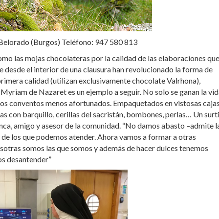
n Belorado (Burgos) Teléfono: 947 580 813
omo las mojas chocolateras por la calidad de las elaboraciones qu
desde el interior de una clausura han revolucionado la forma de
primera calidad (utilizan exclusivamente chocolate Valrhona),
Myriam de Nazaret es un ejemplo a seguir. No solo se ganan la vi
tros conventos menos afortunados. Empaquetados en vistosas caja
as con barquillo, cerillas del sacristán, bombones, perlas… Un surt
nca, amigo y asesor de la comunidad. “No damos abasto –admite l
de los que podemos atender. Ahora vamos a formar a otras
sotras somos las que somos y además de hacer dulces tenemos
mos desantender”