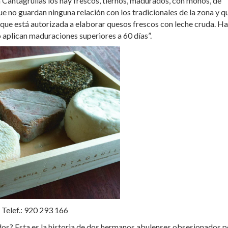
n Cantagrullas los hay frescos, tiernos, madurados, con mohos, de
e no guardan ninguna relación con los tradicionales de la zona y q
 que está autorizada a elaborar quesos frescos con leche cruda. H
aplican maduraciones superiores a 60 días”.
 Telef.: 920 293 166
edos? Esta es la historia de dos hermanos abulenses obsesionados p