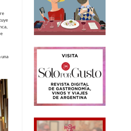
tre
ituye
nca,
re
n una