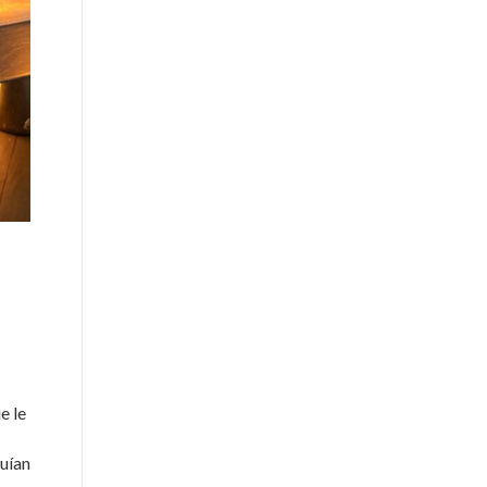
e le
guían