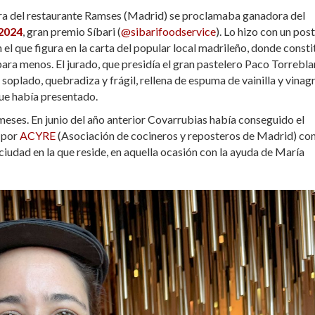
era del restaurante Ramses (Madrid) se proclamaba ganadora del
 2024
, gran premio Síbari (
@sibarifoodservice
). Lo hizo con un pos
 el que figura en la carta del popular local madrileño, donde const
ra menos. El jurado, que presidía el gran pastelero Paco Torrebla
oplado, quebradiza y frágil, rellena de espuma de vainilla y vinag
que había presentado.
eses. En junio del año anterior Covarrubias había conseguido el
 por
ACYRE
(Asociación de cocineros y reposteros de Madrid) co
iudad en la que reside, en aquella ocasión con la ayuda de María