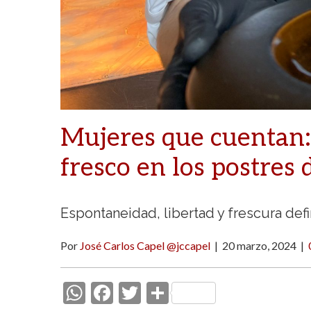
Mujeres que cuentan: 
fresco en los postres 
Espontaneidad, libertad y frescura def
Por
José Carlos Capel @jccapel
|
20 marzo, 2024
|
W
F
T
C