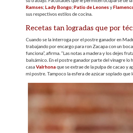
su trabajo. Facultades que le permiten ocuparse de l
Ramses
;
Lady Bongo
;
Patio de Leones
y
Flamenco
sus respectivos estilos de cocina.
Recetas tan logradas que por técni
Cuando se la interroga por el postre ganador en Madri
trabajando por encargo para ron Zacapa con un bocado
funciona”, afirma. “Las notas a madera y los dejes fruta
balsámico. En el postre ganador parte del vinagre lo 
casa
Valrhona
que se extrae de la pulpa de cacao y 
mi postre. Tampoco la esfera de azúcar soplado que lo