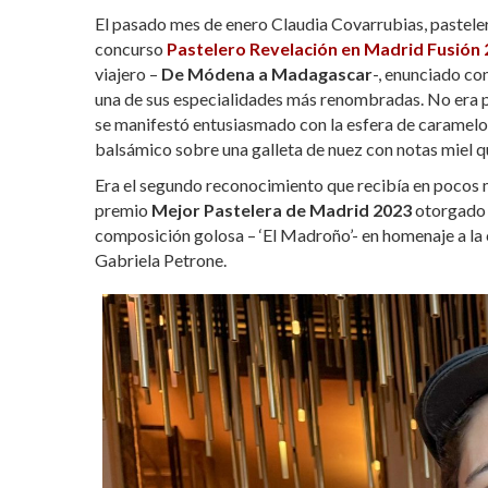
h
ac
w
o
El pasado mes de enero Claudia Covarrubias, pastel
at
e
itt
m
concurso
Pastelero Revelación en Madrid Fusión
s
b
er
p
viajero –
De Módena a Madagascar
-, enunciado con
una de sus especialidades más renombradas. No era pa
A
o
ar
se manifestó entusiasmado con la esfera de caramelo s
p
o
ti
balsámico sobre una galleta de nuez con notas miel 
p
k
r
Era el segundo reconocimiento que recibía en pocos m
premio
Mejor Pastelera de Madrid 2023
otorgado
composición golosa – ‘El Madroño’- en homenaje a la c
Gabriela Petrone.