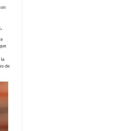
con
.
ba
 que
 la
es de