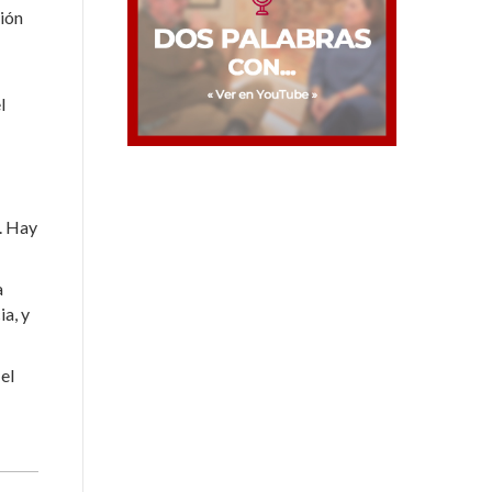
ción
l
e. Hay
a
ia, y
el