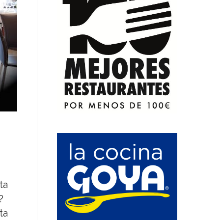
ta
?
ta