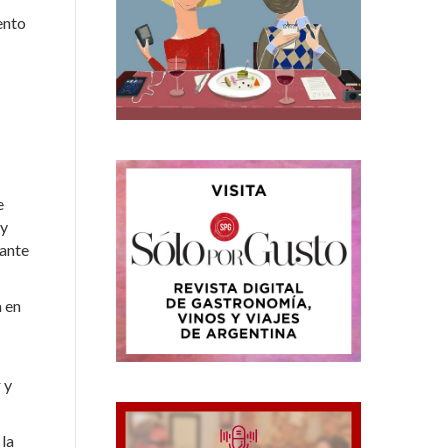
ento
e
uy
rante
a en
 y
 la