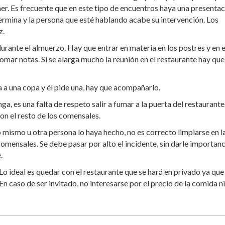
er. Es frecuente que en este tipo de encuentros haya una presenta
o termina y la persona que esté hablando acabe su intervención. Los
z.
rante el almuerzo. Hay que entrar en materia en los postres y en e
ar notas. Si se alarga mucho la reunión en el restaurante hay que
vita a una copa y él pide una, hay que acompañarlo.
a, es una falta de respeto salir a fumar a la puerta del restaurant
on el resto de los comensales.
mismo u otra persona lo haya hecho, no es correcto limpiarse en l
omensales. Se debe pasar por alto el incidente, sin darle importanc
.
 Lo ideal es quedar con el restaurante que se hará en privado ya que 
n caso de ser invitado, no interesarse por el precio de la comida ni