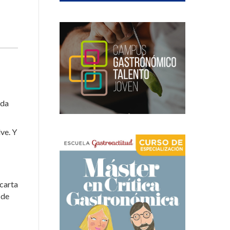
 da
ve. Y
 carta
 de