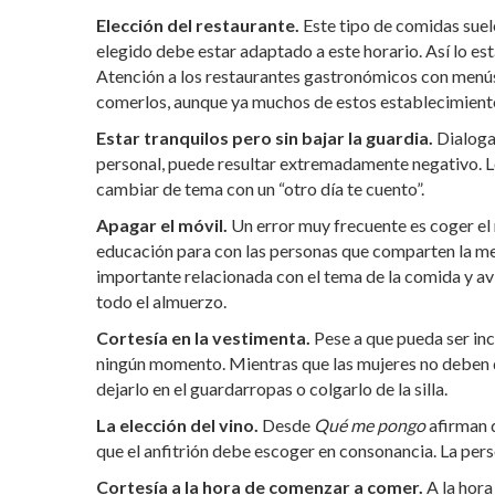
Elección del restaurante.
Este tipo de comidas suel
elegido debe estar adaptado a este horario. Así lo es
Atención a los restaurantes gastronómicos con menús
comerlos, aunque ya muchos de estos establecimiento
Estar tranquilos pero sin bajar la guardia.
Dialoga
personal, puede resultar extremadamente negativo. Lo
cambiar de tema con un “otro día te cuento”.
Apagar el móvil.
Un error muy frecuente es coger el 
educación para con las personas que comparten la me
importante relacionada con el tema de la comida y av
todo el almuerzo.
Cortesía en la vestimenta.
Pese a que pueda ser inc
ningún momento. Mientras que las mujeres no deben de
dejarlo en el guardarropas o colgarlo de la silla.
La elección del vino.
Desde
Qué me pongo
afirman q
que el anfitrión debe escoger en consonancia. La perso
Cortesía a la hora de comenzar a comer.
A la hor