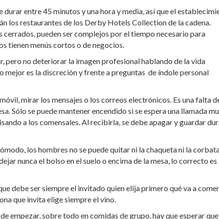
e durar entre 45 minutos y una hora y media, así que el establecimi
tán los restaurantes de los Derby Hotels Collection de la cadena.
 cerrados, pueden ser complejos por el tiempo necesario para
s tienen menús cortos o de negocios.
r, pero no deteriorar la imagen profesional hablando de la vida
 mejor es la discreción y frente a preguntas de índole personal
móvil, mirar los mensajes o los correos electrónicos. Es una falta d
sa. Sólo se puede mantener encendido si se espera una llamada m
isando a los comensales. Al recibirla, se debe apagar y guardar du
ómodo, los hombres no se puede quitar ni la chaqueta ni la corbat
jar nunca el bolso en el suelo o encima de la mesa, lo correcto es
ue debe ser siempre el invitado quien elija primero qué va a comer
na que invita elige siempre el vino.
a de empezar, sobre todo en comidas de grupo, hay que esperar que