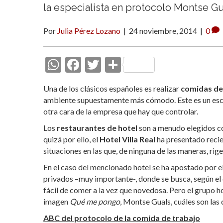
la especialista en protocolo Montse G
Por
Julia Pérez Lozano
|
24 noviembre, 2014
|
0
W
F
T
C
h
ac
w
o
Una de los clásicos españoles es realizar
comidas de
at
e
itt
m
ambiente supuestamente más cómodo. Este es un escena
s
b
er
p
otra cara de la empresa que hay que controlar.
A
o
ar
Los
restaurantes de hotel
son a menudo elegidos co
quizá por ello, el
p
o
Hotel Villa Real
ti
ha presentado recie
situaciones en las que, de ninguna de las maneras, r
p
k
r
En el caso del mencionado hotel se ha apostado por e
privados –muy importante-, donde se busca, según el 
fácil de comer a la vez que novedosa. Pero el grupo ho
imagen
Qué me pongo
, Montse Guals, cuáles son las 
ABC del protocolo de la comida de trabajo