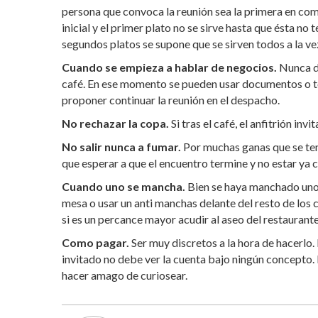
persona que convoca la reunión sea la primera en com
inicial y el primer plato no se sirve hasta que ésta n
segundos platos se supone que se sirven todos a la ve
Cuando se empieza a hablar de negocios.
Nunca du
café. En ese momento se pueden usar documentos o tom
proponer continuar la reunión en el despacho.
No rechazar la copa.
Si tras el café, el anfitrión in
No salir nunca a fumar.
Por muchas ganas que se teng
que esperar a que el encuentro termine y no estar ya c
Cuando uno se mancha.
Bien se haya manchado uno 
mesa o usar un anti manchas delante del resto de los c
si es un percance mayor acudir al aseo del restaurante
Como pagar.
Ser muy discretos a la hora de hacerlo.
invitado no debe ver la cuenta bajo ningún concepto. E
hacer amago de curiosear.