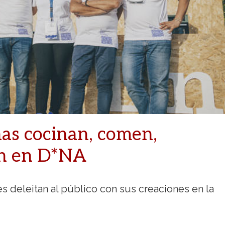
as cocinan, comen,
en en D*NA
s deleitan al público con sus creaciones en la