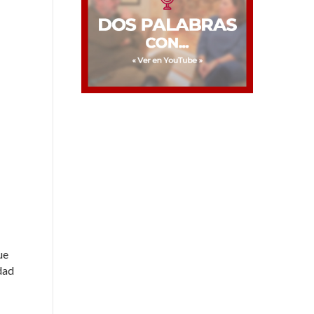
ue
dad