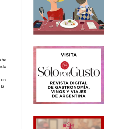
a ha
undo
 un
 la