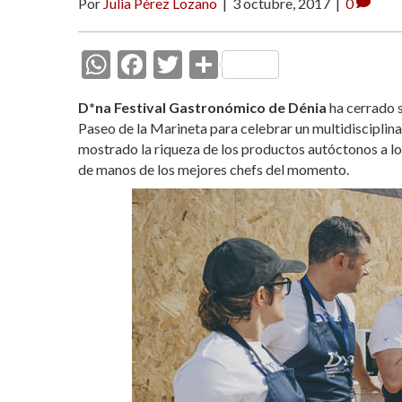
Por
Julia Pérez Lozano
|
3 octubre, 2017
|
0
W
F
T
C
h
ac
w
o
D*na Festival Gastronómico de Dénia
ha cerrado s
at
e
itt
m
Paseo de la Marineta para celebrar un multidisciplin
s
b
er
p
mostrado la riqueza de los productos autóctonos a lo
de manos de los mejores chefs del momento.
A
o
ar
p
o
ti
p
k
r