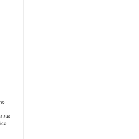
ano
s sus
lico