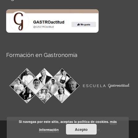
Formación en Gastronomía
Si navegas por este sitio, aceptas la política de cookies.
más
Acepto
información
Aviso legal
Condiciones de Uso