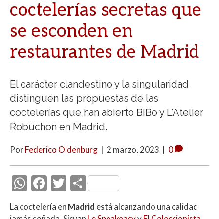
coctelerías secretas que
se esconden en
restaurantes de Madrid
El carácter clandestino y la singularidad
distinguen las propuestas de las
coctelerías que han abierto BiBo y L’Atelier
Robuchon en Madrid.
Por
Federico Oldenburg
|
2 marzo, 2023
|
0
W
F
T
C
h
ac
w
o
La coctelería en
Madrid
está alcanzando una calidad
at
e
itt
m
jamás soñada. Sirvan
Le Speakeasy
y
El Coleccionista
,