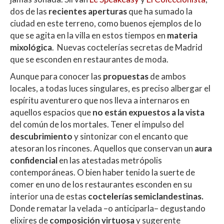
s
b
er
p
dos de las
recientes aperturas
que ha sumado la
A
o
ar
ciudad en este terreno, como buenos ejemplos de lo
que se agita en la villa en estos tiempos en
materia
p
o
ti
mixológica
. Nuevas coctelerías secretas de Madrid
p
k
r
que se esconden en restaurantes de moda.
Aunque para conocer las
propuestas
de ambos
locales, a todas luces singulares, es preciso albergar el
espíritu aventurero que nos lleva a internaros en
aquellos espacios que
no están expuestos a la vista
del común de los mortales. Tener el impulso del
descubrimiento
y sintonizar con el encanto que
atesoran los rincones. Aquellos que conservan un
aura
confidencial
en las atestadas metrópolis
contemporáneas. O bien haber tenido la suerte de
comer en uno de los restaurantes esconden en su
interior una de estas
coctelerías semiclandestinas.
Donde rematar la velada –o anticiparla– degustando
elixires de
composición virtuosa
y sugerente