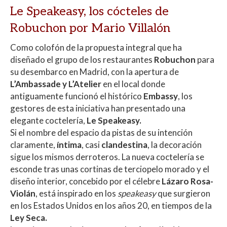
Le Speakeasy, los cócteles de
Robuchon por Mario Villalón
Como colofón de la propuesta integral que ha
diseñado el grupo de los restaurantes
Robuchon
para
su desembarco en Madrid, con la apertura de
L’Ambassade y L’Atelier
en el local donde
antiguamente funcionó el histórico
Embassy
, los
gestores de esta iniciativa han presentado una
elegante coctelería,
Le Speakeasy.
Si el nombre del espacio da pistas de su intención
claramente,
íntima
, casi
clandestina
, la decoración
sigue los mismos derroteros. La nueva coctelería se
esconde tras unas cortinas de terciopelo morado y el
diseño interior, concebido por el célebre
Lázaro Rosa-
Violán
, está inspirado en los
speakeasy
que surgieron
en los Estados Unidos en los años 20, en tiempos de la
Ley Seca.