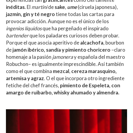
inéditas
. El
martini
de
sake
,
ume
(ciruela japonesa),
jazmín, gin y té negro
tiene todas las cartas para
provocar adicción. Aunque no es el único de los
ingenios líquidos
que ha pergeñado el inspirado
bartender
que los paladares curiosos deben probar.
Porque el que asocia aperitivo de
alcachofa
, bourbon
de
jamón
ibérico, sandía y pimiento choricero
–claro
homenaje a la pasión
jamonera
y española del maestro
Robuchon– es igualmente imprescindible. Así también
como el que combina
mezcal
,
cereza marasquino,
artemisa y agraz
. O el que incorpora otro ingrediente
fetiche del chef francés,
pimiento de Espeleta, con
amargo de ruibarbo, whisky ahumado y almendra.