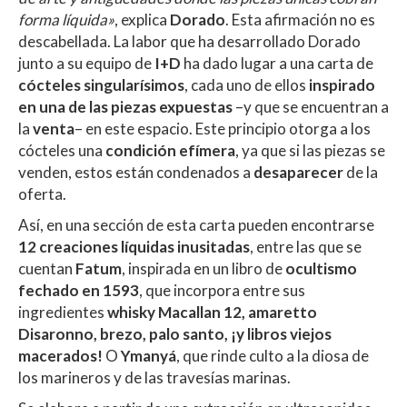
forma líquida»
, explica
Dorado
. Esta afirmación no es
descabellada. La labor que ha desarrollado Dorado
junto a su equipo de
I+D
ha dado lugar a una carta de
cócteles singularísimos
, cada uno de ellos
inspirado
en una de las piezas expuestas
–y que se encuentran a
la
venta
– en este espacio. Este principio otorga a los
cócteles una
condición efímera
, ya que si las piezas se
venden, estos están condenados a
desaparecer
de la
oferta.
Así, en una sección de esta carta pueden encontrarse
12 creaciones líquidas inusitadas
, entre las que se
cuentan
Fatum
, inspirada en un libro de
ocultismo
fechado en 1593
, que incorpora entre sus
ingredientes
whisky Macallan 12, amaretto
Disaronno, brezo, palo santo, ¡y libros viejos
macerados!
O
Ymanyá
, que rinde culto a la diosa de
los marineros y de las travesías marinas.