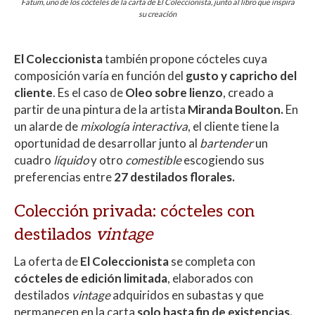
Fatum, uno de los cócteles de la carta de El Coleccionista, junto al libro que inspira
su creación
El Coleccionista
también propone cócteles cuya
composición varía en función del
gusto y capricho del
cliente
. Es el caso de
Oleo sobre lienzo
, creado a
partir de una pintura de la artista
Miranda Boulton.
En
un alarde de
mixología interactiva
, el cliente tiene la
oportunidad de desarrollar junto al
bartender
un
cuadro
líquido
y otro
comestible
escogiendo sus
preferencias entre
27 destilados florales.
Colección privada: cócteles con
destilados
vintage
La oferta de
El Coleccionista
se completa con
cócteles de edición limitada
, elaborados con
destilados
vintage
adquiridos en subastas y que
permanecen en la carta
solo hasta fin de existencias.