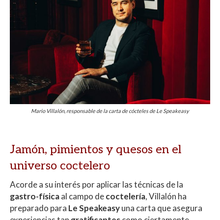
Mario Villalón, responsable de la carta de cócteles de Le Speakeasy
Jamón, pimientos y quesos en el
universo coctelero
Acorde a su interés por aplicar las técnicas de la
gastro-física
al campo de
coctelería
, Villalón ha
preparado para
Le Speakeasy
una carta que asegura
experiencias tan
gratificantes
como ciertamente