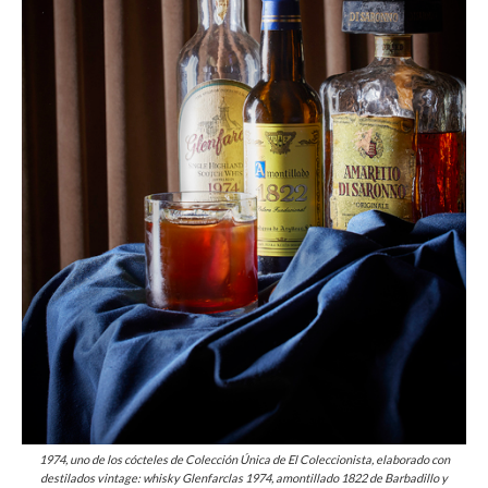
1974, uno de los cócteles de Colección Única de El Coleccionista, elaborado con
destilados vintage: whisky Glenfarclas 1974, amontillado 1822 de Barbadillo y