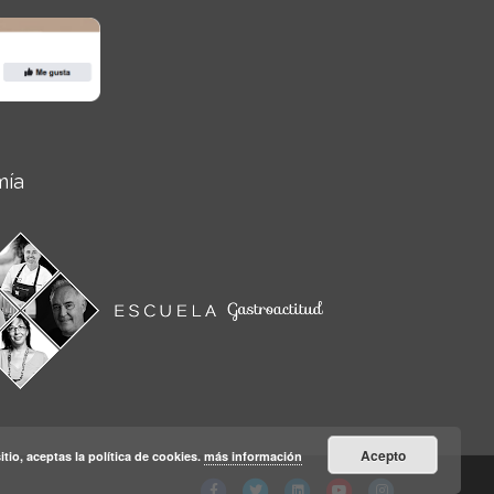
mía
Acepto
itio, aceptas la política de cookies.
más información
Facebook
Twitter
Linkedin
Youtube
Instagram