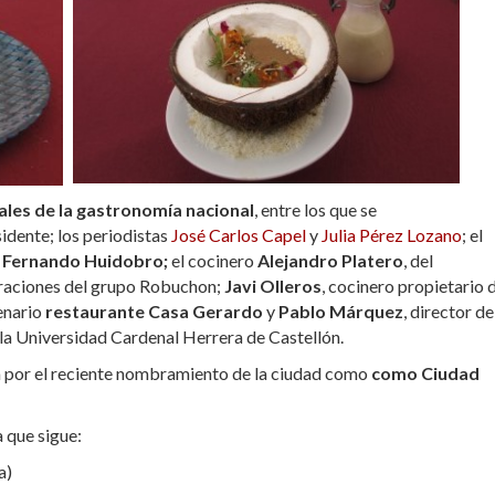
les de la gastronomía nacional
, entre los que se
sidente; los periodistas
José Carlos Capel
y
Julia Pérez Lozano
; el
a
Fernando Huidobro;
el cocinero
Alejandro Platero
, del
eraciones del grupo Robuchon;
Javi Olleros
, cocinero propietario 
tenario
restaurante Casa Gerardo
y
Pablo Márquez
, director de
a Universidad Cardenal Herrera de Castellón.
a por el reciente nombramiento de la ciudad como
como Ciudad
la que sigue:
a)