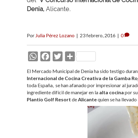
del
V Concurso Internacional de Cocin
Denia,
Alicante.
Por
Julia Pérez Lozano
|
23 febrero, 2016
|
0
W
F
T
C
h
ac
w
o
El Mercado Municipal de Denia ha sido testigo durant
at
e
itt
m
Internacional de Cocina Creativa de la Gamba Ro
s
b
er
p
toda España, se han afanado por impresionar al jurado
ingrediente difícil de manejar en la
alta cocina
por su
A
o
ar
Plantío Golf Resort
de
Alicante
quien se ha llevado 
p
o
ti
p
k
r