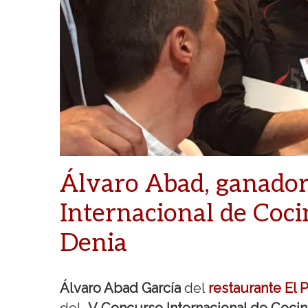
Álvaro Abad, ganador
Internacional de Coc
Denia
Álvaro Abad García
del
restaurante El P