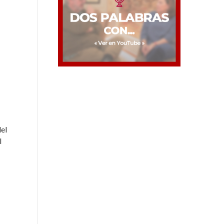
del
l