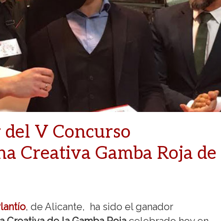
 del V Concurso
ina Creativa Gamba Roja de
lantío
, de Alicante, ha sido el ganador