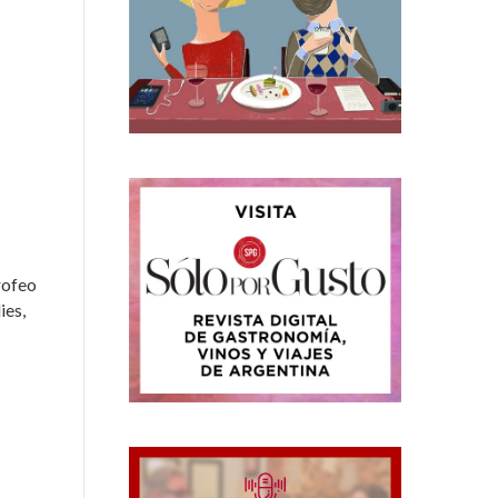
trofeo
ies,