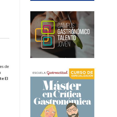
es de
n
te El