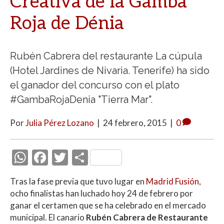
Creativa de la Gamba
Roja de Dénia
Rubén Cabrera del restaurante La cúpula
(Hotel Jardines de Nivaria. Tenerife) ha sido
el ganador del concurso con el plato
#GambaRojaDenia "Tierra Mar".
Por
Julia Pérez Lozano
|
24 febrero, 2015
|
0
W
F
T
C
h
ac
w
o
Tras la fase previa que tuvo lugar en
Madrid Fusión
,
at
e
itt
m
ocho finalistas han luchado hoy 24 de febrero por
s
b
er
p
ganar el certamen que se ha celebrado en el mercado
A
o
ar
municipal. El canario
Rubén Cabrera de Restaurante