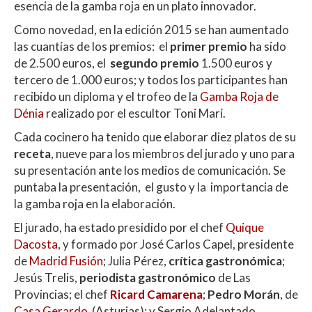
esencia de la gamba roja en un plato innovador.
Como novedad, en la edición 2015 se han aumentado
las cuantías de los premios: el
primer premio
ha sido
de 2.500 euros, el
segundo premio
1.500 euros y
tercero de 1.000 euros; y todos los participantes han
recibido un diploma y el trofeo de la
Gamba Roja de
Dénia
realizado por el escultor Toni Marí.
Cada cocinero ha tenido que elaborar diez platos de su
receta
, nueve para los miembros del jurado y uno para
su presentación ante los medios de comunicación. Se
puntaba la presentación, el gusto y la importancia de
la gamba roja en la elaboración.
El jurado, ha estado presidido por el chef
Quique
Dacosta
, y formado por José Carlos Capel, presidente
de
Madrid Fusión
; Julia Pérez,
crítica gastronómica
;
Jesús Trelis,
periodista gastronómico
de Las
Provincias; el chef
Ricard Camarena
;
Pedro Morán
, de
Casa Gerardo
(Asturias); y Sergio Adelantado,