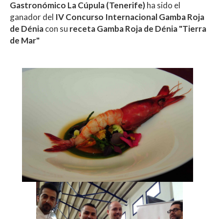
Gastronómico La Cúpula (Tenerife)
ha sido el
p
o
ti
ganador del
IV Concurso Internacional Gamba Roja
p
k
r
de Dénia
con su
receta Gamba Roja de Dénia "Tierra
de Mar"