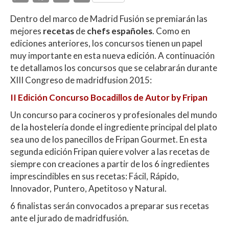
h
ac
w
o
Dentro del marco de Madrid Fusión se premiarán las
at
e
itt
m
mejores
recetas
de
chefs españoles
. Como en
s
b
er
p
ediciones anteriores, los concursos tienen un papel
A
o
ar
muy importante en esta nueva edición. A continuación
te detallamos los concursos que se celabrarán durante
p
o
ti
XIII Congreso de madridfusion 2015:
p
k
r
II Edición Concurso Bocadillos de Autor by Fripan
Un concurso para cocineros y profesionales del mundo
de la hostelería donde el ingrediente principal del plato
sea uno de los panecillos de Fripan Gourmet. En esta
segunda edición Fripan quiere volver a las recetas de
siempre con creaciones a partir de los 6 ingredientes
imprescindibles en sus recetas: Fácil, Rápido,
Innovador, Puntero, Apetitoso y Natural.
6 finalistas serán convocados a preparar sus recetas
ante el jurado de madridfusión.