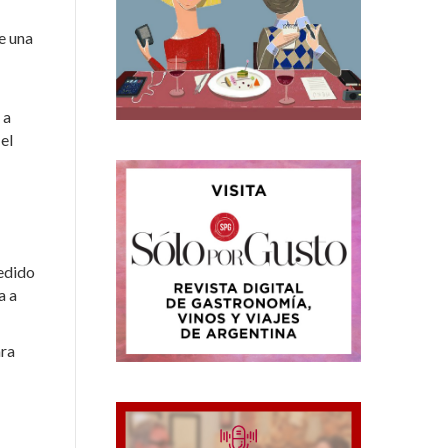
e una
 a
el
cedido
a a
ara