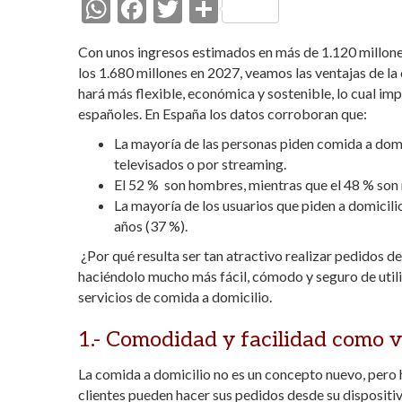
W
F
T
C
h
ac
w
o
Con unos ingresos estimados en más de 1.120 millone
at
e
itt
m
los 1.680 millones en 2027, veamos las ventajas de la
s
b
er
p
hará más flexible, económica y sostenible, lo cual imp
españoles. En España los datos corroboran que:
A
o
ar
p
La mayoría de las personas piden comida a domic
o
ti
televisados o por streaming.
p
k
r
El 52 % son hombres, mientras que el 48 % son
La mayoría de los usuarios que piden a domicili
años (37 %).
¿Por qué resulta ser tan atractivo realizar pedidos 
haciéndolo mucho más fácil, cómodo y seguro de utiliz
servicios de comida a domicilio.
1.- Comodidad y facilidad como v
La comida a domicilio no es un concepto nuevo, pero
clientes pueden hacer sus pedidos desde su dispositi