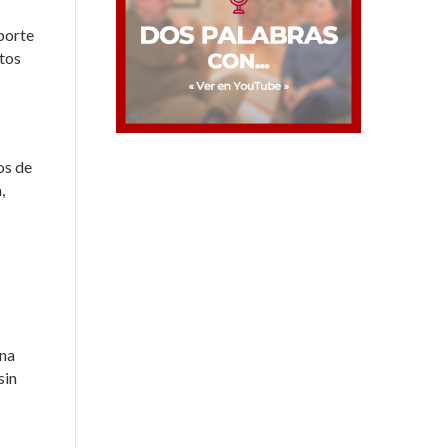
sporte
tos
os de
,
una
sin