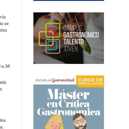
ría
io se
ntes
8 a 34
cado
es
los
a.