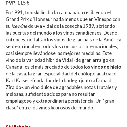
PVP:
115 €
En 1991,
Inniskillin
dio la campanada recibiendo el
Grand Prix d’Honneur nada menos que en Vinexpo con
su
icewine
de uva vidal de la cosecha 1989, abriendo
las puertas del mundo a los vinos canadienses. Desde
entonces, no faltan los vinos de gran país de la América
septentrional en todos los concursos internacionales,
casi siempre llevándose las mejores medallas. Este
vino de la variedad híbrida Vidal -de gran arraigo en
Canadá- es el más preciado de todos los
vinos de hielo
de la casa, la gran especialidad del enólogo austriaco
Karl Kaiser -fundador de la bodega junto a Donald
Ziraldo-, un vino dulce de agradables notas frutales y
melosas, suficiente acidez para no resultar
empalagoso y extraordinaria persistencia. Un “gran
clase” entre los vinos licorosos del mundo.
St Nicholas