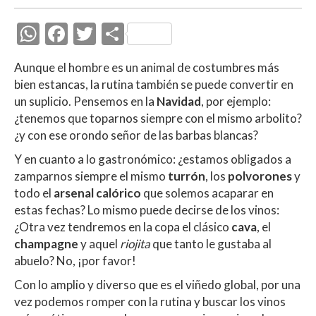
W
F
T
C
h
ac
w
o
Aunque el hombre es un animal de costumbres más
at
e
itt
m
bien estancas, la rutina también se puede convertir en
s
b
er
p
un suplicio. Pensemos en la
Navidad
, por ejemplo:
A
o
ar
¿tenemos que toparnos siempre con el mismo arbolito?
¿y con ese orondo señor de las barbas blancas?
p
o
ti
Y en cuanto a lo gastronómico: ¿estamos obligados a
p
k
r
zamparnos siempre el mismo
turrón
, los
polvorones
y
todo el
arsenal calórico
que solemos acaparar en
estas fechas? Lo mismo puede decirse de los vinos:
¿Otra vez tendremos en la copa el clásico
cava
, el
champagne
y aquel
riojita
que tanto le gustaba al
abuelo? No, ¡por favor!
Con lo amplio y diverso que es el viñedo global, por una
vez podemos romper con la rutina y buscar los vinos