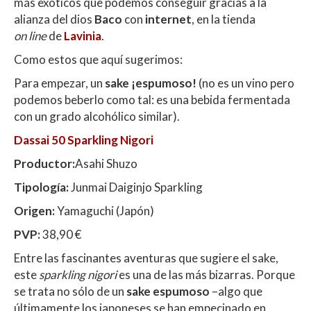
más exóticos que podemos conseguir gracias a la
alianza del dios
Baco
con
internet
, en la tienda
on
line
de
Lavinia
.
Como estos que aquí sugerimos:
Para empezar, un
sake ¡espumoso!
(no es un vino pero
podemos beberlo como tal: es una bebida fermentada
con un grado alcohólico similar).
Dassai 50 Sparkling Nigori
Productor:
Asahi Shuzo
Tipología:
Junmai Daiginjo Sparkling
Origen:
Yamaguchi (Japón)
PVP:
38,90 €
Entre las fascinantes aventuras que sugiere el sake,
este
sparkling nigori
es una de las más bizarras. Porque
se trata no sólo de un
sake espumoso
–algo que
últimamente los japoneses se han empecinado en