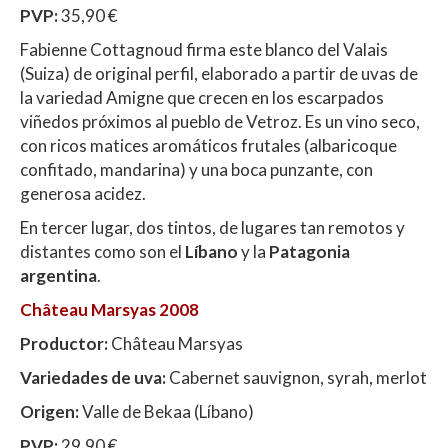
PVP:
35,90 €
Fabienne Cottagnoud firma este blanco del Valais
(Suiza) de original perfil, elaborado a partir de uvas de
la variedad Amigne que crecen en los escarpados
viñedos próximos al pueblo de Vetroz. Es un vino seco,
con ricos matices aromáticos frutales (albaricoque
confitado, mandarina) y una boca punzante, con
generosa acidez.
En tercer lugar, dos tintos, de lugares tan remotos y
distantes como son el
Líbano
y la
Patagonia
argentina
.
Château Marsyas 2008
Productor:
Château Marsyas
Variedades de uva:
Cabernet sauvignon, syrah, merlot
Origen:
Valle de Bekaa (Líbano)
PVP:
29,90 €