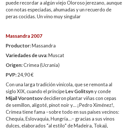
puede recordar a algún viejo Oloroso jerezano, aunque
con notas especiadas, ahumadas y un recuerdo de
peras cocidas. Un vino muy singular
Massandra 2007
Productor:
Massandra
Variedades de uva:
Muscat
Origen:
Crimea (Ucrania)
PVP:
24,90 €
Con una larga tradición vinícola, que se remonta al
siglo XIX, cuando el príncipe
Lev Golitsyn
y conde
Mijail Vorontsov
decidieron plantar viñas con cepas
de semillon, aligoté, pinot noir y… ¡Pedro Ximénez!,
Crimea tiene fama −sobre todo en sus países vecinos:
Chequia, Eslovaquia, Hungría…− gracias a sus vinos
dulces, elaborados “al estilo” de Madeira, Tokaji,