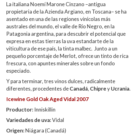
La italiana Noemí Marone Cinzano –antigua
propietaria de la Azienda Argiano, en Toscana– se ha
asentado en una de las regiones vinícolas más
australes del mundo, el valle de Río Negro, en la
Patagonia argentina, para descubrir el potencial que
expresa en estas tierras la uva estandarte de la
viticultura de ese país, la tinta malbec. Junto a un
pequeño porcentaje de Merlot, ofrece un tinto de rica
frescura, con apuntes minerales sobre un fondo
especiado.
Y para terminar, tres vinos dulces, radicalmente
diferentes, procedentes de
Canadá
,
Chipre
y
Ucrania
.
Icewine Gold Oak Aged Vidal 2007
Productor:
Inniskillin
Variedades de uva:
Vidal
Origen:
Niágara (Canadá)