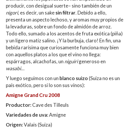
producir, con desigual suerte– sino también de un
nigori
, es decir, un sake
sin filtrar
. Debido a ello,
presenta un aspecto lechoso, y aromas muy propios de
la levaduras, sobre un fondo de almidón de arroz.
Todo ello, sumado a los acentos de fruta exótica (piña)
y un ligero matiz salino. ¡Y la burbuja, claro! En fin, una
bebida rarísima que curiosamente funciona muy bien
con aquellos platos a los que el vino no llega:
espárragos, alcachofas, un
niguiri
generoso en
wasabi
…
Y luego seguimos con un
blanco suizo
(Suiza no es un
país exótico, pero si lo son sus vinos):
Amigne Grand Cru 2008
Productor:
Cave des Tilleuls
Variedades de uva:
Amigne
Origen:
Valais (Suiza)