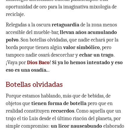
s
b
er
p
oportunidad de oro para la imaginativa mixología de
A
o
ar
reciclaje.
p
o
ti
Relegadas a la oscura
retaguardia
de la zona menos
p
k
r
accesible del mueble-bar,
llevan años acumulando
polvo
. Son botellas olvidadas, que nadie echará por la
borda porque tienen algún
valor simbólico
, pero
tampoco nadie osará descorchar y
echar un trago
.
¡Vaya por
Dios Baco
!
Si ya lo hemos intentado y eso
eso es una osadía.
..
Botellas olvidadas
Porque estamos hablando, más que de bebidas, de
objetos que
tienen forma de botella
pero que en
realidad constituyen
recuerdos
. Como aquella que un
trajo el tío Luis desde el último rincón del planeta, por
simple compromiso:
un licor nauseabundo
elaborado