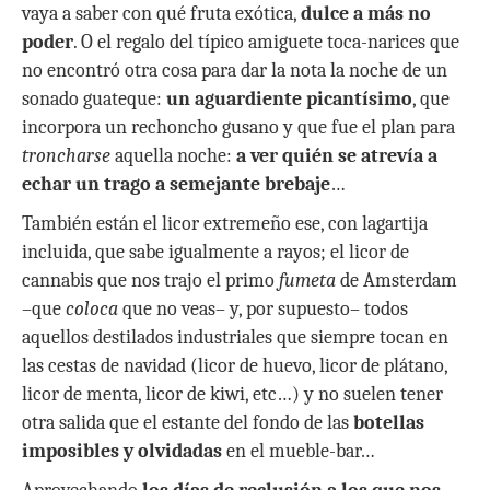
vaya a saber con qué fruta exótica,
dulce a más no
poder
. O el regalo del típico amiguete toca-narices que
no encontró otra cosa para dar la nota la noche de un
sonado guateque:
un aguardiente picantísimo
, que
incorpora un rechoncho gusano y que fue el plan para
troncharse
aquella noche:
a ver quién se atrevía a
echar un trago a
semejante brebaje
…
También están el licor extremeño ese, con lagartija
incluida, que sabe igualmente a rayos; el licor de
cannabis que nos trajo el primo
fumeta
de Amsterdam
–que
coloca
que no veas– y, por supuesto– todos
aquellos destilados industriales que siempre tocan en
las cestas de navidad (licor de huevo, licor de plátano,
licor de menta, licor de kiwi, etc…) y no suelen tener
otra salida que el estante del fondo de las
botellas
imposibles y olvidadas
en el mueble-bar…