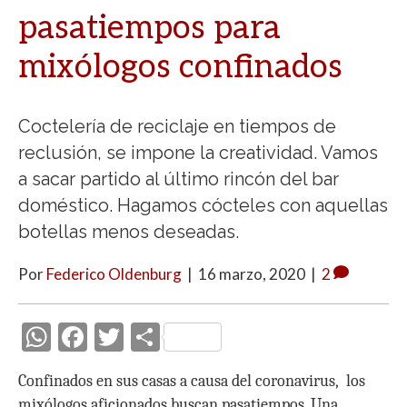
pasatiempos para
mixólogos confinados
Coctelería de reciclaje en tiempos de
reclusión, se impone la creatividad. Vamos
a sacar partido al último rincón del bar
doméstico. Hagamos cócteles con aquellas
botellas menos deseadas.
Por
Federico Oldenburg
|
16 marzo, 2020
|
2
W
F
T
C
h
ac
w
o
Confinados en sus casas a causa del coronavirus, los
at
e
itt
m
mixólogos aficionados buscan pasatiempos. Una