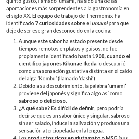
quinto gusto, llamado ‘umami’, ha sido una de las
p
o
ti
aportaciones más sorprendentes a la gastronomía en
p
k
r
el siglo XX. El equipo de trabajo de Thermomix ha
identificado
7 curiosidades sobre el
umami
para que
deje de ser ese gran desconocido en la cocina:
Aunque este sabor ha estado presente desde
tiempos remotos en platos y guisos, no fue
propiamente identificado hasta
1908, cuando el
científico japonés
Kikunae Ikeda
lo descubrió
como una sensación gustativa distinta en el caldo
del alga ‘Kombu’ (llamado ‘dashi’)
Debido a su descubrimiento, la palabra ‘umami’
proviene del japonés y significa algo así como
sabroso o delicioso.
¿A qué sabe? Es difícil de definir
, pero podría
decirse que es un sabor único y singular, sabroso
sin ser salado, induce la salivación y produce una
sensación aterciopelada en la lengua.
Los
productos ricos en glutamato o MSG
(sus