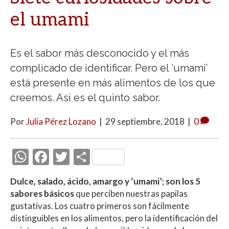
el umami
Es el sabor más desconocido y el más
complicado de identificar. Pero el ‘umami’
está presente en más alimentos de los que
creemos. Así es el quinto sabor.
Por
Julia Pérez Lozano
|
29 septiembre, 2018
|
0
W
F
T
C
h
ac
w
o
Dulce, salado, ácido, amargo y ‘umami’; son los 5
at
e
itt
m
sabores básicos
que perciben nuestras papilas
s
b
er
p
gustativas. Los cuatro primeros son fácilmente
A
o
ar
distinguibles en los alimentos, pero la identificación del