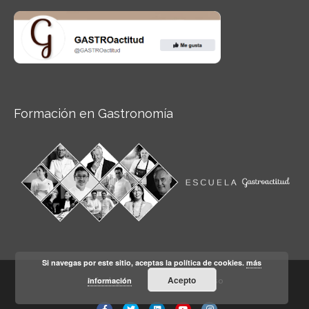
Formación en Gastronomía
Si navegas por este sitio, aceptas la política de cookies.
más
Acepto
información
Aviso legal
Condiciones de Uso
Facebook
Twitter
Linkedin
Youtube
Instagram