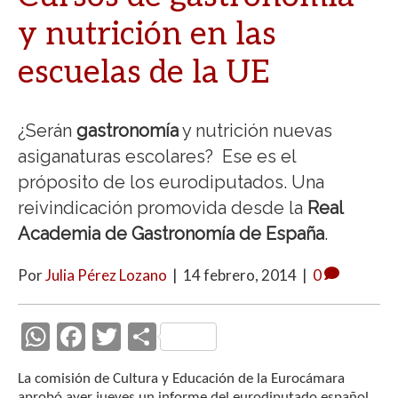
y nutrición en las
escuelas de la UE
¿Serán
gastronomía
y nutrición nuevas
asiganaturas escolares? Ese es el
próposito de los eurodiputados. Una
reivindicación promovida desde la
Real
Academia de Gastronomía de España
.
Por
Julia Pérez Lozano
|
14 febrero, 2014
|
0
W
F
T
C
h
ac
w
o
La comisión de Cultura y Educación de la Eurocámara
at
e
itt
m
aprobó ayer jueves un informe del eurodiputado español