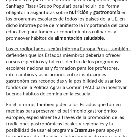
s
b
er
p
Santiago Fisas (Grupo Popular) para incluir de forma
obligatoria asiganturas sobre
nutrición
y
gastronomía
en
A
o
ar
los programas escolares de todos los países de la UE. en
p
o
ti
dicho informe pone de manifiesto la importancia del canal
educativo para fomentar conocimientos culinarios y
p
k
r
promeover hábitos de
alimentación saludable.
Los eurodiputados -según informa Europa Press- también
defienden que los Estados miembros deberían ofrecer
cursos específicos y talleres dentro de los programas
escolares nacionales y formacion para los profesores,
intercambios y asociaciones entre instituciones
gastronómicas reconocidas y la posibilidad de usar los
fondos de la Política Agraria Común (PAC) para incentivar
buenos hábitos de comida en la escuela.
En el informe, también piden a los Estados que tomen
medidas para preservar el patrimonio gastronómico
europeo, especialmente a través de la promoción de las
tradiciones gastronómicas locales y regionales y la
posibilidad de usar el programa
Erasmus+
para apoyar
formaciones de alto nivel e intercambios de profesionales